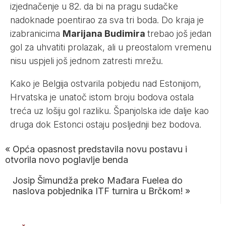
izjednačenje u 82. da bi na pragu sudačke
nadoknade poentirao za sva tri boda. Do kraja je
izabranicima
Marijana Budimira
trebao još jedan
gol za uhvatiti prolazak, ali u preostalom vremenu
nisu uspjeli još jednom zatresti mrežu.
Kako je Belgija ostvarila pobjedu nad Estonijom,
Hrvatska je unatoč istom broju bodova ostala
treća uz lošiju gol razliku. Španjolska ide dalje kao
druga dok Estonci ostaju posljednji bez bodova.
«
Opća opasnost predstavila novu postavu i
otvorila novo poglavlje benda
Josip Šimundža preko Mađara Fuelea do
naslova pobjednika ITF turnira u Brčkom!
»