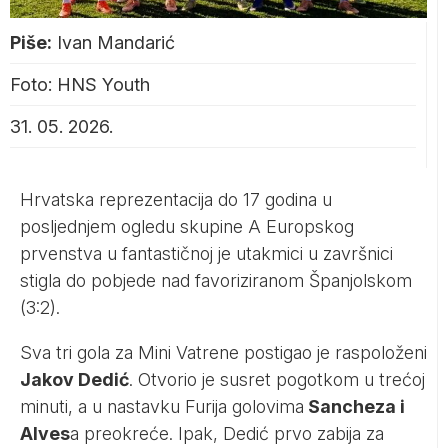
Piše:
Ivan Mandarić
Foto: HNS Youth
31. 05. 2026.
Hrvatska reprezentacija do 17 godina u
posljednjem ogledu skupine A Europskog
prvenstva u fantastičnoj je utakmici u završnici
stigla do pobjede nad favoriziranom Španjolskom
(3:2).
Sva tri gola za Mini Vatrene postigao je raspoloženi
Jakov Dedić
. Otvorio je susret pogotkom u trećoj
minuti, a u nastavku Furija golovima
Sancheza i
Alves
a preokreće. Ipak, Dedić prvo zabija za