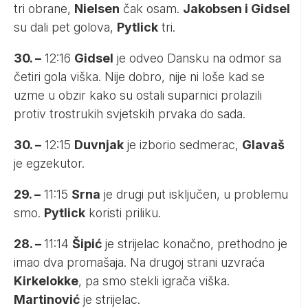
tri obrane,
Nielsen
čak osam.
Jakobsen i Gidsel
su dali pet golova,
Pytlick
tri.
30. –
12:16
Gidsel
je odveo Dansku na odmor sa
četiri gola viška. Nije dobro, nije ni loše kad se
uzme u obzir kako su ostali suparnici prolazili
protiv trostrukih svjetskih prvaka do sada.
30. –
12:15
Duvnjak
je izborio sedmerac,
Glavaš
je egzekutor.
29. –
11:15
Srna
je drugi put isključen, u problemu
smo.
Pytlick
koristi priliku.
28. –
11:14
Šipić
je strijelac konačno, prethodno je
imao dva promašaja. Na drugoj strani uzvraća
Kirkelokke
, pa smo stekli igrača viška.
Martinović
je strijelac.