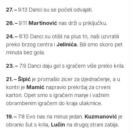
27. –
9:13 Danci su se počeli odvajati.
26. –
9:11
Martinović
nas drži u priključku.
24. –
8:10 Danci su otišli na plus tri, naši uzvratili
preko brzog centra i
Jelinića
. Bili smo skoro pet
minuta bez gola.
23. –
7:9 Danci daju gol s igračem više preko krila.
21. – Šipić
je promašio zicer za izjednačenje, a u
kontri je
Mamić
napravio prekršaj za crveni
karton. Opet smo s igračem manje i važnim
obrambenim igračem do kraja utakmice.
19. –
7:8 Evo nas na minus jedan.
Kuzmanović
je
obranio šut s krila,
Lučin
na drugoj strani zabija.