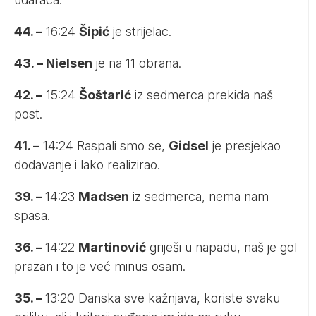
44. –
16:24
Šipić
je strijelac.
43. – Nielsen
je na 11 obrana.
42. –
15:24
Šoštarić
iz sedmerca prekida naš
post.
41. –
14:24 Raspali smo se,
Gidsel
je presjekao
dodavanje i lako realizirao.
39. –
14:23
Madsen
iz sedmerca, nema nam
spasa.
36. –
14:22
Martinović
griješi u napadu, naš je gol
prazan i to je već minus osam.
35. –
13:20 Danska sve kažnjava, koriste svaku