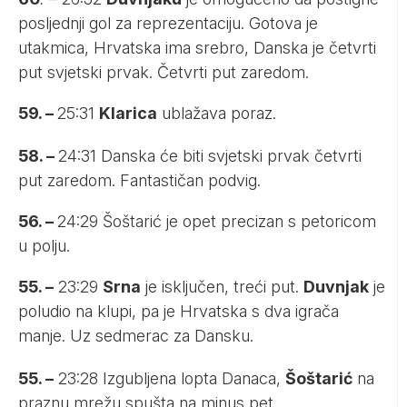
posljednji gol za reprezentaciju. Gotova je
utakmica, Hrvatska ima srebro, Danska je četvrti
put svjetski prvak. Četvrti put zaredom.
59. –
25:31
Klarica
ublažava poraz.
58. –
24:31 Danska će biti svjetski prvak četvrti
put zaredom. Fantastičan podvig.
56. –
24:29 Šoštarić je opet precizan s petoricom
u polju.
55. –
23:29
Srna
je isključen, treći put.
Duvnjak
je
poludio na klupi, pa je Hrvatska s dva igrača
manje. Uz sedmerac za Dansku.
55. –
23:28 Izgubljena lopta Danaca,
Šoštarić
na
praznu mrežu spušta na minus pet.