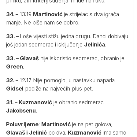
priliku, ali i kriterij suđenja im ide na ruku.
34. –
13:19
Martinović
je strijelac s dva igrača
manje. Ne piše nam se dobro.
33. –
Loše vijesti stižu jedna drugu. Danci dobivaju
još jedan sedmerac i isključenje
Jelinića
.
33. – Glavaš
nije iskoristio sedmerac, obranio je
Green
.
32. –
12:17 Nije pomoglo, u nastavku napada
Gidsel
podiže na najvećih plus pet.
31. – Kuzmanović
je obranio sedmerac
Jakobsenu
.
Poluvrijeme
:
Martinović
je na pet golova,
Glavaš i Jelinić
po dva.
Kuzmanović
ima samo