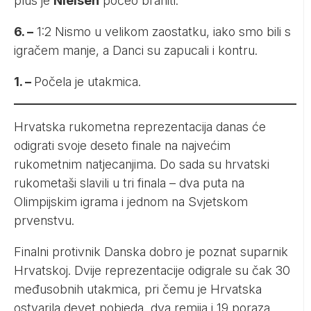
plus je
Nielsen
počeo braniti.
6. –
1:2 Nismo u velikom zaostatku, iako smo bili s
igračem manje, a Danci su zapucali i kontru.
1. –
Počela je utakmica.
Hrvatska rukometna reprezentacija danas će
odigrati svoje deseto finale na najvećim
rukometnim natjecanjima. Do sada su hrvatski
rukometaši slavili u tri finala – dva puta na
Olimpijskim igrama i jednom na Svjetskom
prvenstvu.
Finalni protivnik Danska dobro je poznat suparnik
Hrvatskoj. Dvije reprezentacije odigrale su čak 30
međusobnih utakmica, pri čemu je Hrvatska
ostvarila devet pobjeda, dva remija i 19 poraza.