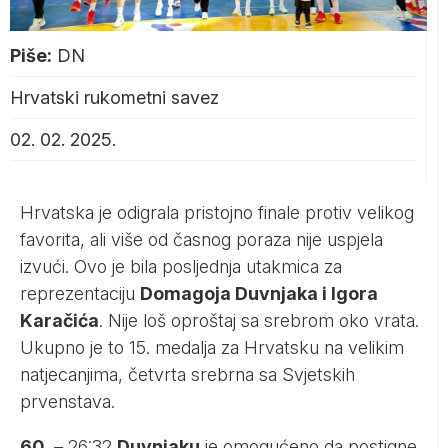
Piše:
DN
Hrvatski rukometni savez
02. 02. 2025.
Hrvatska je odigrala pristojno finale protiv velikog
favorita, ali više od časnog poraza nije uspjela
izvući. Ovo je bila posljednja utakmica za
reprezentaciju
Domagoja Duvnjaka i Igora
Karačića
. Nije loš oproštaj sa srebrom oko vrata.
Ukupno je to 15. medalja za Hrvatsku na velikim
natjecanjima, četvrta srebrna sa Svjetskih
prvenstava.
60
. –
26:32
Duvnjaku
je omogućeno da postigne