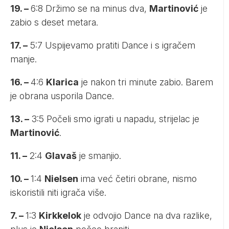
19. –
6:8 Držimo se na minus dva,
Martinović
je
zabio s deset metara.
17. –
5:7 Uspijevamo pratiti Dance i s igračem
manje.
16. –
4:6
Klarica
je nakon tri minute zabio. Barem
je obrana usporila Dance.
13. –
3:5 Počeli smo igrati u napadu, strijelac je
Martinović
.
11. –
2:4
Glavaš
je smanjio.
10. –
1:4
Nielsen
ima već četiri obrane, nismo
iskoristili niti igrača više.
7. –
1:3
Kirkkelok
je odvojio Dance na dva razlike,