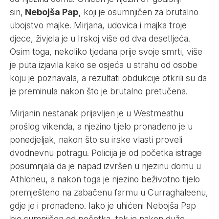
sin,
Nebojša Pap,
koji je osumnjičen za brutalno
ubojstvo majke. Mirjana, udovica i majka troje
djece, živjela je u Irskoj više od dva desetljeća.
Osim toga, nekoliko tjedana prije svoje smrti, više
je puta izjavila kako se osjeća u strahu od osobe
koju je poznavala, a rezultati obdukcije otkrili su da
je preminula nakon što je brutalno pretučena.
Mirjanin nestanak prijavljen je u Westmeathu
prošlog vikenda, a njezino tijelo pronađeno je u
ponedjeljak, nakon što su irske vlasti proveli
dvodnevnu potragu. Policija je od početka istrage
posumnjala da je napad izvršen u njezinu domu u
Athloneu, a nakon toga je njezino beživotno tijelo
premješteno na zabačenu farmu u Curraghaleenu,
gdje je i pronađeno. Iako je uhićeni Nebojša Pap
bio sumnjičen od početka, tek je nakon duže