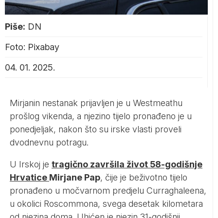
Piše:
DN
Foto: Pixabay
04. 01. 2025.
Mirjanin nestanak prijavljen je u Westmeathu
prošlog vikenda, a njezino tijelo pronađeno je u
ponedjeljak, nakon što su irske vlasti proveli
dvodnevnu potragu.
U Irskoj je
tragično završila život 58-godišnje
Hrvatice
Mirjane Pap
, čije je beživotno tijelo
pronađeno u močvarnom predjelu Curraghaleena,
u okolici Roscommona, svega desetak kilometara
od njezina doma. Uhićen je njezin 31-godišnji