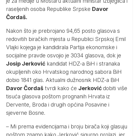
je za medije u Mostaru aktualni ministar izbjeglica i
raseljenih osoba Republike Srpske
Davor
Čordaš.
Nakon što je prebrojano 94,65 posto glasova s
redovitih biračkih mjesta u Republici Srpskoj Emil
Vlajki kojega je kandidirala Partija ekonomske i
socijalne pravde osvojio je 3034 glasova, dok je
Josip Jerković
kandidat HDZ-a BiH i stranaka
okupljenih oko Hrvatskog narodnog sabora BiH
dobio 1841 glas. Aktualni dužnosnik HDZ-a BiH
Davor Čordaš
tvrdi kako će
Jerković
dobiti više
tisuća glasova poštom prognanih Hrvata iz
Dervente, Broda i drugih općina Posavine i
sjeverne Bosne.
– Mi prema evidencijama i broju birača koji glasuju
poštom znamo kako Jerković sigurno prolazi, jer