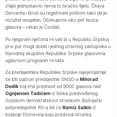
Vlajki jednostavno nema to biračko tijelo. Čitava
Derventa i Brod su registrirani poštom tako da je
rezultat neupitan. Očekujemo oko pet tisuća
glasova – rekao je Čordaš.
Po njegovim riječima Hrvati bi u Republici Srpskoj
prvi put mogli dobiti i jednog izravnog zastupnika u
Narodnoj skupštini Republike Srpske glasovima
uglavnom prognanih Hrvata.
Za predsjednika Republike Srpske najvjerojatnije
će biti izabran predsjednik SNSD-a
Milorad
Dodik
koji ima prednost od 9000 glasova nad
Ognjenom Tadićem
iz bloka predvođenog
Srpskom demokratskom strankom. Bošnjački
potpredsjednik RS-a bit će
Ramiz Salkić
iz
koalicije Domovina koju predvodi Stranka