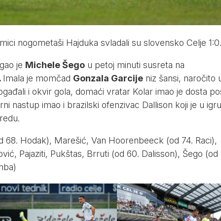
mici nogometaši Hajduka svladali su slovensko Celje 1:0
igao je
Michele Šego
u petoj minuti susreta na
.
Imala je momčad
Gonzala Garcije
niz šansi, naročito 
ađali i okvir gola, domaći vratar Kolar imao je dosta po
rni nastup imao i brazilski ofenzivac Dallison koji je u igr
redu.
d 68. Hodak), Marešić, Van Hoorenbeeck (od 74. Raci),
ć, Pajaziti, Pukštas, Brruti (od 60. Dalisson), Šego (od 
mba)