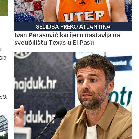
SELIDBA PREKO ATLANTIKA
.
Ivan Perasović karijeru nastavlja na
sveučilištu Texas u El Pasu
u
sla.
u
86.