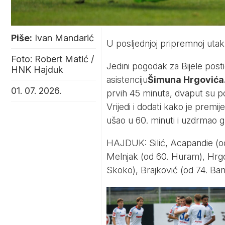
Piše:
Ivan Mandarić
U posljednjoj pripremnoj utak
Foto: Robert Matić /
Jedini pogodak za Bijele post
HNK Hajduk
asistenciju
Šimuna Hrgovića
01. 07. 2026.
prvih 45 minuta, dvaput su pog
Vrijedi i dodati kako je premije
ušao u 60. minuti i uzdrmao g
HAJDUK: Silić, Acapandie (o
Melnjak (od 60. Huram), Hrgovi
Skoko), Brajković (od 74. Ba