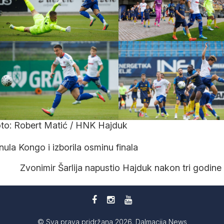
to: Robert Matić / HNK Hajduk
ula Kongo i izborila osminu finala
Zvonimir Šarlija napustio Hajduk nakon tri godine
© Sva prava pridržana 2026. Dalmacija News