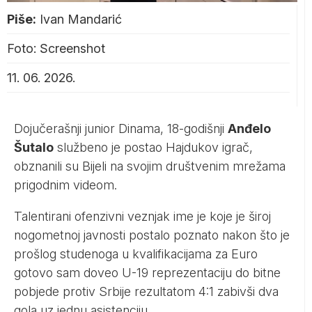
Piše:
Ivan Mandarić
Foto: Screenshot
11. 06. 2026.
Dojučerašnji junior Dinama, 18-godišnji
Anđelo
Šutalo
službeno je postao Hajdukov igrač,
obznanili su Bijeli na svojim društvenim mrežama
prigodnim videom.
Talentirani ofenzivni veznjak ime je koje je široj
nogometnoj javnosti postalo poznato nakon što je
prošlog studenoga u kvalifikacijama za Euro
gotovo sam doveo U-19 reprezentaciju do bitne
pobjede protiv Srbije rezultatom 4:1 zabivši dva
gola uz jednu asistenciju.