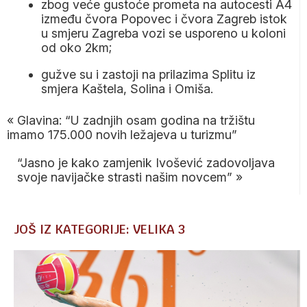
zbog veće gustoće prometa na autocesti A4
između čvora Popovec i čvora Zagreb istok
u smjeru Zagreba vozi se usporeno u koloni
od oko 2km;
gužve su i zastoji na prilazima Splitu iz
smjera Kaštela, Solina i Omiša.
«
Glavina: “U zadnjih osam godina na tržištu
imamo 175.000 novih ležajeva u turizmu”
“Jasno je kako zamjenik Ivošević zadovoljava
svoje navijačke strasti našim novcem”
»
JOŠ IZ KATEGORIJE: VELIKA 3