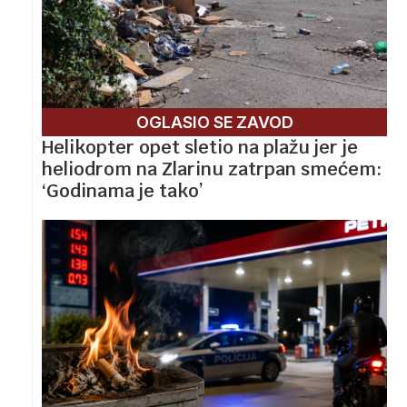
OGLASIO SE ZAVOD
Helikopter opet sletio na plažu jer je
heliodrom na Zlarinu zatrpan smećem:
‘Godinama je tako’