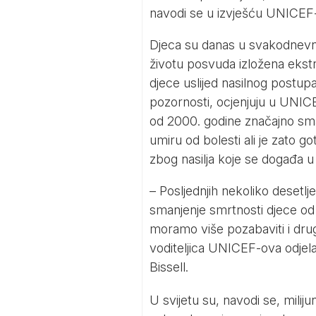
navodi se u izvješću UNICEF-
Djeca su danas u svakodne
životu posvuda izložena ekst
djece uslijed nasilnog postup
pozornosti, ocjenjuju u UNICE
od 2000. godine značajno sman
umiru od bolesti ali je zato go
zbog nasilja koje se događa 
– Posljednjih nekoliko desetlj
smanjenje smrtnosti djece od 
moramo više pozabaviti i drug
voditeljica UNICEF-ova odjela
Bissell.
U svijetu su, navodi se, miliju