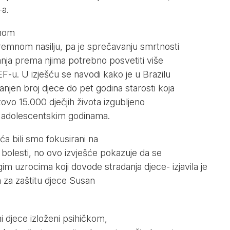
a.
vnom
remnom nasilju, pa je sprečavanju smrtnosti
anja prema njima potrebno posvetiti više
F-u. U izješću se navodi kako je u Brazilu
jen broj djece do pet godina starosti koja
tovo 15.000 dječjih života izgubljeno
u adolescentskim godinama.
eća bili smo fokusirani na
bolesti, no ovo izvješće pokazuje da se
im uzrocima koji dovode stradanja djece- izjavila je
 za zaštitu djece Susan
ni djece izloženi psihičkom,