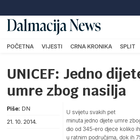
POČETNA
VIJESTI
CRNA KRONIKA
SPLIT
UNICEF: Jedno dijet
umre zbog nasilja
Piše:
DN
U svijetu svakih pet
minuta jedno dijete umre zbog
21. 10. 2014.
dio od 345-ero djece koliko ih
u ratnim područjima, dok ih 