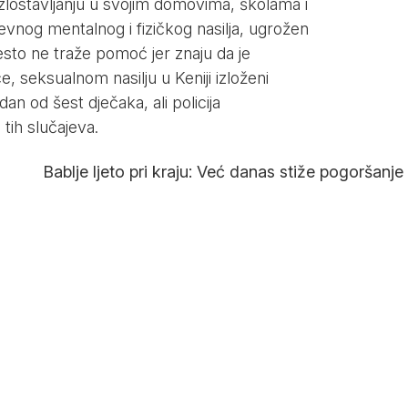
lostavljanju u svojim domovima, školama i
evnog mentalnog i fizičkog nasilja, ugrožen
i često ne traže pomoć jer znaju da je
ce, seksualnom nasilju u Keniji izloženi
dan od šest dječaka, ali policija
tih slučajeva.
Bablje ljeto pri kraju: Već danas stiže pogoršanje