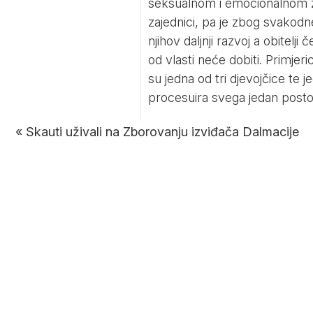
seksualnom i emocionalnom z
zajednici, pa je zbog svakodn
njihov daljnji razvoj a obitelj
od vlasti neće dobiti. Primjeri
su jedna od tri djevojčice te je
procesuira svega jedan posto 
«
Skauti uživali na Zborovanju izviđača Dalmacije