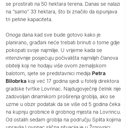
se prostirati na 50 hektara terena. Danas se nalazi
na “samo” 33 hektara, što bi značilo da ispunjava
tri petine kapaciteta.
Onoga dana kad sve bude gotovo kako je
planirano, građani neće trebati brinuti o tome gdje
pokopati svoje najmilije. U vrijeme kada se
intenzivnije posjećuju počivališta najmilijih članova
obitelji koji ne hodaju više ovom zemaljskom
balotom, sjete se predstavnici medija
Petra
Bilobrka
koji već 17 godina sjedi u fotelji direktora
gradske tvrtke Lovrinac. Najdugovječniji čelnik nije
zadovoljan dinamikom proširenja groblja, ako se
uzme u obzir podatak da se više od 5 godina čeka
na kupnju grobnice ili grobnog mjesta na Lovrincu.
Od ostalih sedam groblja na području Splita kojima
upravlja Lovrinac slična situacija je u Žrnovnici,