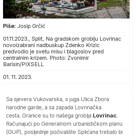
Piše:
Josip Grčić
01.11.2023., Split, Na gradskom groblju Lovrinac
novoizabrani nadbuskup Zdenko Krizic
predvodio je svetu misu i blagoslov pred
centralnim krizem. Photo: Zvonimir
Barisin/PIXSELL
01. 11. 2023.
Sa sjevera Vukovarska, s juga Ulica Zbora
narodne garde, a sa zapada Lovrinačka
cesta. Granice su to našega groblja
Lovrinac
.
Računajući po Generalnom urbanističkom planu
(GUP), posljednje počivalište Splićana trebalo bi