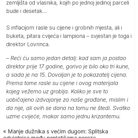
zemljišta od vlasnika, kojih po jednoj jedinoj parceli
bude i desetak…
S inflacijom rasle su cijene i grobnih mjesta, ali i
buketa, pitara cvijeća i lampiona – svjestan je toga i
direktor Lovrinca.
– Reći ću samo jedan detalj: kad sam ja postao
direktor prije 17 godine, gorivo je bilo oko tri kune,
a sada je na 15. Dovoljan je to pokazatelj cijena.
Prema tome rasle su cijene i ovog materijala
kojeg vežemo uz groblja. Koliko je sve to
uobičajeno izdvajanje za naše građane, mislim i
da nije, ali ovih se dana na tomu ne štedi. Svatko
uzme cvijeće, makar samo jednu krizantemu.
«
Manje dužnika s većim dugom: Splitska
odvjetnica među neplatišama poreza