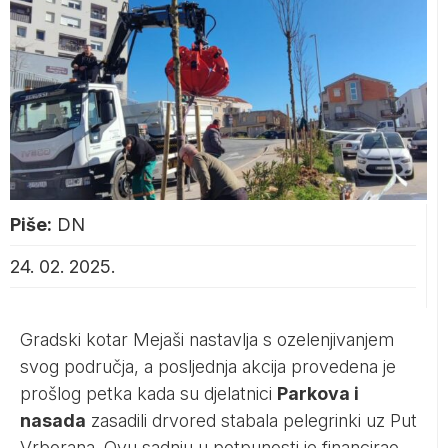
Piše:
DN
24. 02. 2025.
Gradski kotar Mejaši nastavlja s ozelenjivanjem
svog područja, a posljednja akcija provedena je
prošlog petka kada su djelatnici
Parkova i
nasada
zasadili drvored stabala pelegrinki uz Put
Vrborana. Ovu sadnju u potpunosti je financirao