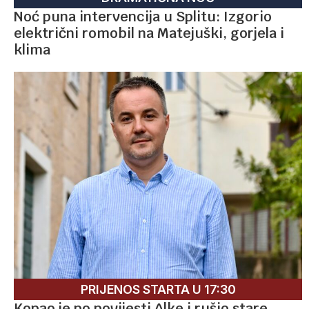
Noć puna intervencija u Splitu: Izgorio
električni romobil na Matejuški, gorjela i
klima
PRIJENOS STARTA U 17:30
Kopao je po povijesti Alke i rušio stare