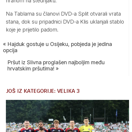
hranom na štednjaku.
Na Tablama su članovi DVD-a Split otvarali vrata
stana, dok su pripadnici DVD-a Klis uklanjali stablo
koje je prijetilo padom.
«
Hajduk gostuje u Osijeku, pobjeda je jedina
opcija
Pršut iz Slivna proglašen najboljim među
hrvatskim pršutima!
»
JOŠ IZ KATEGORIJE: VELIKA 3