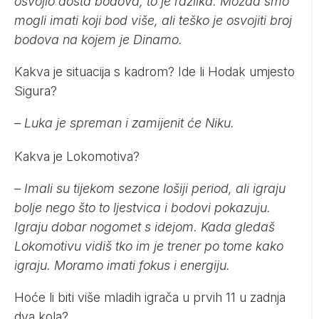
osvojio dosta bodova, to je razlika. Možda smo
mogli imati koji bod više, ali teško je osvojiti broj
bodova na kojem je Dinamo.
Kakva je situacija s kadrom? Ide li Hodak umjesto
Sigura?
– Luka je spreman i zamijenit će Niku.
Kakva je Lokomotiva?
– Imali su tijekom sezone lošiji period, ali igraju
bolje nego što to ljestvica i bodovi pokazuju.
Igraju dobar nogomet s idejom. Kada gledaš
Lokomotivu vidiš tko im je trener po tome kako
igraju. Moramo imati fokus i energiju.
Hoće li biti više mladih igrača u prvih 11 u zadnja
dva kola?