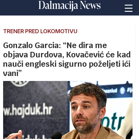
TRENER PRED LOKOMOTIVU
Gonzalo Garcia: “Ne dira me
objava Durdova, Kovačević će kad
nauči engleski sigurno poželjeti ići
vani”