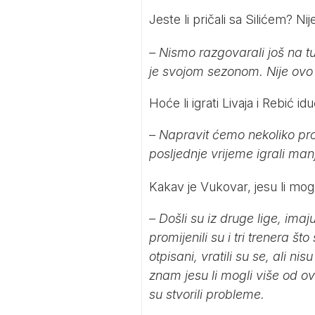
Jeste li pričali sa Silićem? N
– Nismo razgovarali još na t
je svojom sezonom. Nije ovo
Hoće li igrati Livaja i Rebić i
– Napravit ćemo nekoliko pr
posljednje vrijeme igrali man
Kakav je Vukovar, jesu li mogli 
– Došli su iz druge lige, ima
promijenili su i tri trenera št
otpisani, vratili su se, ali n
znam jesu li mogli više od ov
su stvorili probleme.