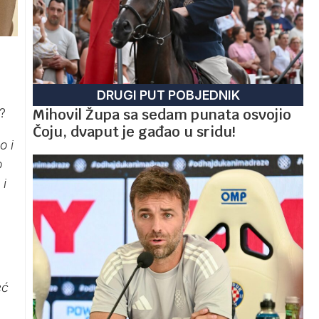
DRUGI PUT POBJEDNIK
?
Mihovil Župa sa sedam punata osvojio
Čoju, dvaput je gađao u sridu!
o i
o
 i
eć