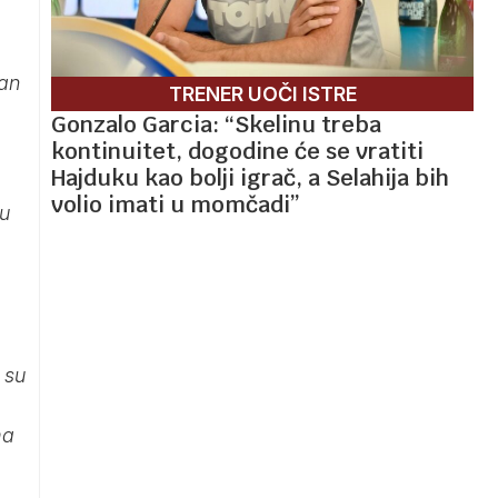
jan
TRENER UOČI ISTRE
Gonzalo Garcia: “Skelinu treba
kontinuitet, dogodine će se vratiti
Hajduku kao bolji igrač, a Selahija bih
volio imati u momčadi”
 u
 su
ma