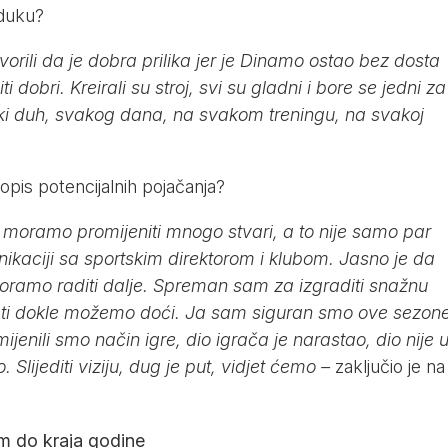
jduku?
rili da je dobra prilika jer je Dinamo ostao bez dosta
 dobri. Kreirali su stroj, svi su gladni i bore se jedni za
ki duh, svakog dana, na svakom treningu, na svakoj
popis potencijalnih pojačanja?
 moramo promijeniti mnogo stvari, a to nije samo par
nikaciji sa sportskim direktorom i klubom. Jasno je da
i moramo raditi dalje. Spreman sam za izgraditi snažnu
i dokle možemo doći. Ja sam siguran smo ove sezon
ijenili smo način igre, dio igrača je narastao, dio nije 
. Slijediti viziju, dug je put, vidjet ćemo –
zaključio je na
om do kraja godine