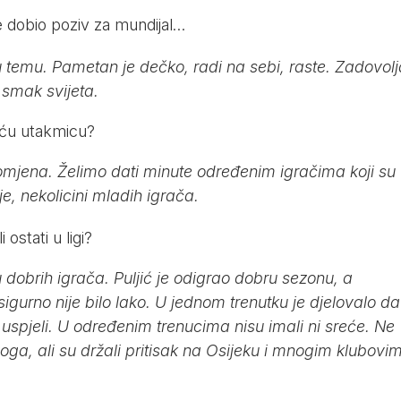
ije dobio poziv za mundijal…
u temu. Pametan je dečko, radi na sebi, raste. Zadovol
 smak svijeta.
duću utakmicu?
omjena. Želimo dati minute određenim igračima koji su
je, nekolicini mladih igrača.
ostati u ligi?
ju dobrih igrača. Puljić je odigrao dobru sezonu, a
o sigurno nije bilo lako. U jednom trenutku je djelovalo da
isu uspjeli. U određenim trenucima nisu imali ni sreće. Ne
oga, ali su držali pritisak na Osijeku i mnogim klubovi