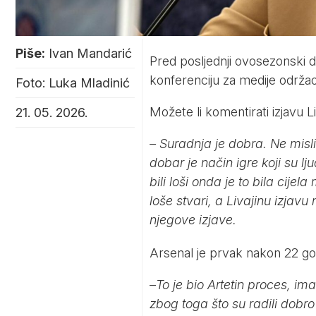
Piše:
Ivan Mandarić
Pred posljednji ovosezonski d
konferenciju za medije održao 
Foto: Luka Mladinić
Možete li komentirati izjavu L
21. 05. 2026.
– Suradnja je dobra. Ne mis
dobar je način igre koji su l
bili loši onda je to bila cije
loše stvari, a Livajinu izja
njegove izjave.
Arsenal je prvak nakon 22 go
–
To je bio Artetin proces, ima
zbog toga što su radili dobro 