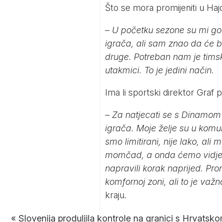
Što se mora promijeniti u Ha
– U početku sezone su mi govo
igrača, ali sam znao da će biti
druge. Potreban nam je tims
utakmici. To je jedini način.
Ima li sportski direktor Graf 
– Za natjecati se s Dinamom
igrača. Moje želje su u komu
smo limitirani, nije lako, al
momčad, a onda ćemo vidjet
napravili korak naprijed. Prom
komfornoj zoni, ali to je važno
kraju.
«
Slovenija produljila kontrole na granici s Hrvatsk