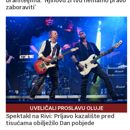
braniteljima: ‘Njihovu žrtvu nemamo pravo
zaboraviti’
UVELIČALI PROSLAVU OLUJE
Spektakl na Rivi: Prljavo kazalište pred
tisućama obilježilo Dan pobjede