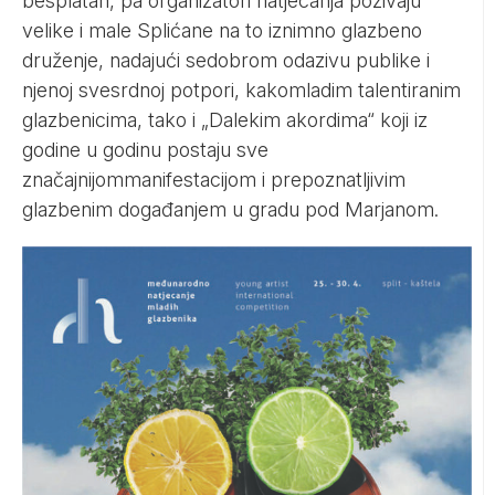
besplatan, pa organizatori natjecanja pozivaju
velike i male Splićane na to iznimno glazbeno
druženje, nadajući sedobrom odazivu publike i
njenoj svesrdnoj potpori, kakomladim talentiranim
glazbenicima, tako i „Dalekim akordima“ koji iz
godine u godinu postaju sve
značajnijommanifestacijom i prepoznatljivim
glazbenim događanjem u gradu pod Marjanom.