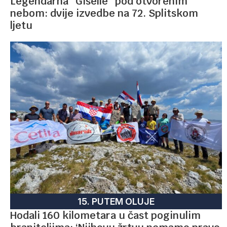
Legendarna “Giselle” pod otvorenim
nebom: dvije izvedbe na 72. Splitskom
ljetu
15. PUTEM OLUJE
Hodali 160 kilometara u čast poginulim