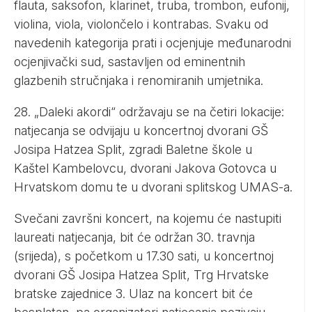
flauta, saksofon, klarinet, truba, trombon, eufonij,
violina, viola, violončelo i kontrabas. Svaku od
navedenih kategorija prati i ocjenjuje međunarodni
ocjenjivački sud, sastavljen od eminentnih
glazbenih stručnjaka i renomiranih umjetnika.
28. „Daleki akordi“ održavaju se na četiri lokacije:
natjecanja se odvijaju u koncertnoj dvorani GŠ
Josipa Hatzea Split, zgradi Baletne škole u
Kaštel Kambelovcu, dvorani Jakova Gotovca u
Hrvatskom domu te u dvorani splitskog UMAS-a.
Svečani završni koncert, na kojemu će nastupiti
laureati natjecanja, bit će održan 30. travnja
(srijeda), s početkom u 17.30 sati, u koncertnoj
dvorani GŠ Josipa Hatzea Split, Trg Hrvatske
bratske zajednice 3. Ulaz na koncert bit će