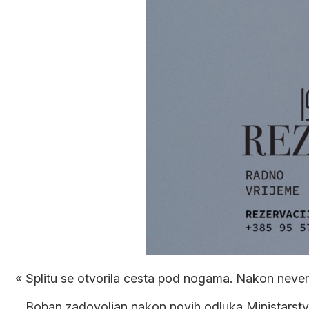
«
Splitu se otvorila cesta pod nogama. Nakon never
Boban zadovoljan nakon novih odluka Ministarstv