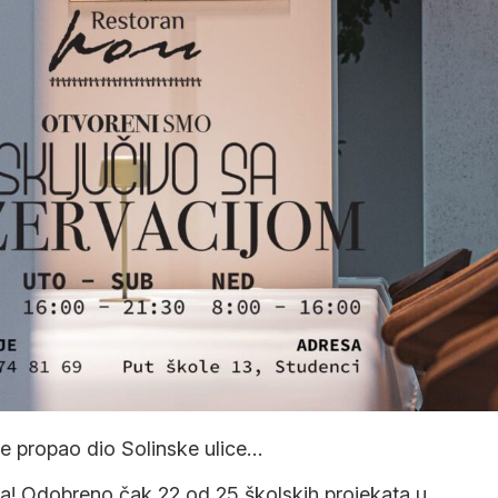
e propao dio Solinske ulice…
a! Odobreno čak 22 od 25 školskih projekata u