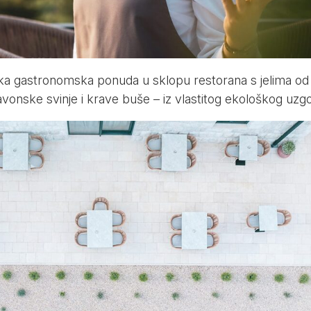
ska gastronomska ponuda u sklopu restorana s jelima od
vonske svinje i krave buše – iz vlastitog ekološkog uzgo