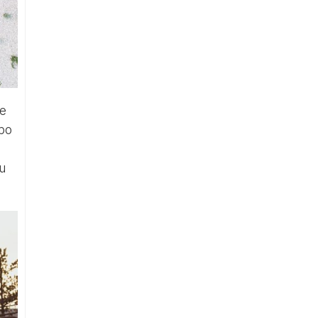
že
 po
u