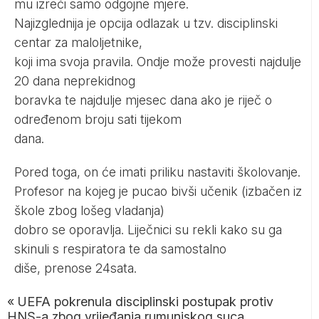
mu izreći samo odgojne mjere.
Najizglednija je opcija odlazak u tzv. disciplinski
centar za maloljetnike,
koji ima svoja pravila. Ondje može provesti najdulje
20 dana neprekidnog
boravka te najdulje mjesec dana ako je riječ o
određenom broju sati tijekom
dana.
Pored toga, on će imati priliku nastaviti školovanje.
Profesor na kojeg je pucao bivši učenik (izbačen iz
škole zbog lošeg vladanja)
dobro se oporavlja. Liječnici su rekli kako su ga
skinuli s respiratora te da samostalno
diše, prenose
24sata.
«
UEFA pokrenula disciplinski postupak protiv
HNS-a zbog vrijeđanja rumunjskog suca