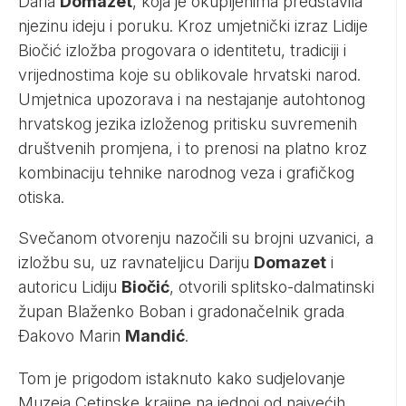
Daria
Domazet
, koja je okupljenima predstavila
njezinu ideju i poruku. Kroz umjetnički izraz Lidije
Biočić izložba progovara o identitetu, tradiciji i
vrijednostima koje su oblikovale hrvatski narod.
Umjetnica upozorava i na nestajanje autohtonog
hrvatskog jezika izloženog pritisku suvremenih
društvenih promjena, i to prenosi na platno kroz
kombinaciju tehnike narodnog veza i grafičkog
otiska.
Svečanom otvorenju nazočili su brojni uzvanici, a
izložbu su, uz ravnateljicu Dariju
Domazet
i
autoricu Lidiju
Biočić
, otvorili splitsko-dalmatinski
župan Blaženko Boban i gradonačelnik grada
Đakovo Marin
Mandić
.
Tom je prigodom istaknuto kako sudjelovanje
Muzeja Cetinske krajine na jednoj od najvećih