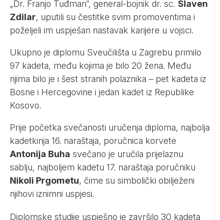
„Dr. Franjo Tuđman“, general-bojnik dr. sc.
Slaven
Zdilar
, uputili su čestitke svim promoventima i
poželjeli im uspješan nastavak karijere u vojsci.
Ukupno je diplomu Sveučilišta u Zagrebu primilo
97 kadeta, među kojima je bilo 20 žena. Među
njima bilo je i šest stranih polaznika – pet kadeta iz
Bosne i Hercegovine i jedan kadet iz Republike
Kosovo.
Prije početka svečanosti uručenja diploma, najbolja
kadetkinja 16. naraštaja, poručnica korvete
Antonija Buha
svečano je uručila prijelaznu
sablju, najboljem kadetu 17. naraštaja poručniku
Nikoli Prgometu
, čime su simbolički obilježeni
njihovi iznimni uspjesi.
Diplomske studije uspješno je završilo 30 kadeta