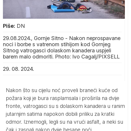
Piše:
DN
29.08.2024., Gornje Sitno - Nakon neprospavane
noci i borbe s vatrenom stihijom kod Gornjeg
Sitnog vatrogasci dolaskom kanadera uspjeli
barem malo odmoriti. Photo: Ivo Cagalj/PIXSELL
29. 08. 2024.
Nakon što su cijelu noć proveli braneći kuće od
požara koji je bura rasplamsala i proširila na dvije
fronte, vatrogasci su s dolaskom kanadera u ranim
jutarnjim satima napokon dobili priliku za kratki
odmor. Iznemogli, legli su na vrući asfalt, a neki su
čak i zaspali nakon dvije besane noći.