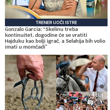
TRENER UOČI ISTRE
Gonzalo Garcia: “Skelinu treba
kontinuitet, dogodine će se vratiti
Hajduku kao bolji igrač, a Selahija bih volio
imati u momčadi”