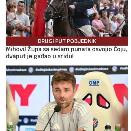
DRUGI PUT POBJEDNIK
Mihovil Župa sa sedam punata osvojio Čoju,
dvaput je gađao u sridu!