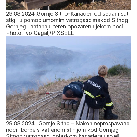
29.08.2024.,Gornje Sitno-Kanaderi od sedam sati
stigli u pomoc umornim vatrogascimakod Sitnog
Gornjeg i natapaju teren opozaren rijekom noci.
Photo: Ivo Cagalj/PIXSELL
29.08.2024., Gornje Sitno – Nakon neprospavane
noci i borbe s vatrenom stihijom kod Gornjeg
Sitnog vatrogasci dolaskom kanadera uspjeli