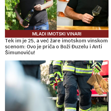
MLADI IMOTSKI VINARI
Tek im je 25, a već žare imotskom vinskom
scenom: Ovo je priča o Boži Đuzelu i Anti
Šimunoviću!