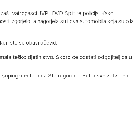
ašli vatrogasci JVP i DVD Split te policija. Kako
sti izgorjelo, a nagorjela su i dva automobila koja su bil
kon što se obavi očevid.
imala teško djetinjstvo. Skoro će postati odgojiteljica u
 šoping-centara na Staru godinu. Sutra sve zatvoreno