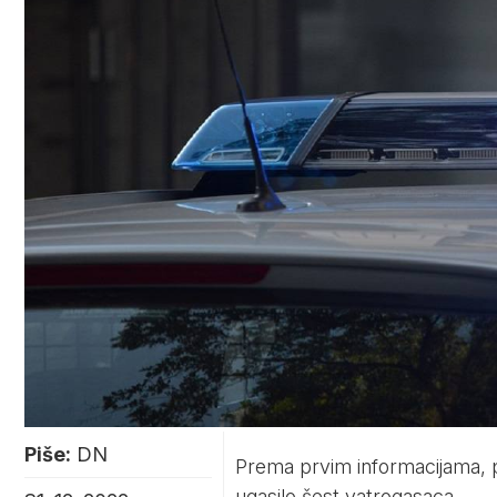
Piše:
DN
Prema prvim informacijama, po
ugasilo šest vatrogasaca.