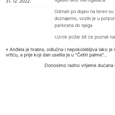
31. 12. 2022.
Odmah po dojavi na teren su iz
doznajemo, vozilo je u potpuno
parkirana do njega.
Uzrok požar bit će poznat na
«
Anđela je hrabra, odlučna i nepokolebljiva iako je 
vrtiću, a prije koji dan uselila je u “Četiri palme”…
Donosimo radno vrijeme dućana i