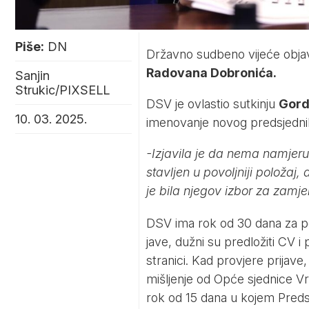
Piše:
DN
Državno sudbeno vijeće objav
Radovana Dobronića.
Sanjin
Strukic/PIXSELL
DSV je ovlastio sutkinju
Gord
10. 03. 2025.
imenovanje novog predsjedni
-Izjavila je da nema namjeru 
stavljen u povoljniji položa
je bila njegov izbor za zam
DSV ima rok od 30 dana za po
jave, dužni su predložiti CV 
stranici. Kad provjere prijave
mišljenje od Opće sjednice V
rok od 15 dana u kojem Predsj