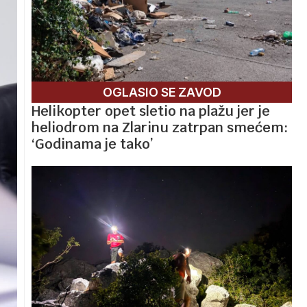
OGLASIO SE ZAVOD
Helikopter opet sletio na plažu jer je
heliodrom na Zlarinu zatrpan smećem:
‘Godinama je tako’