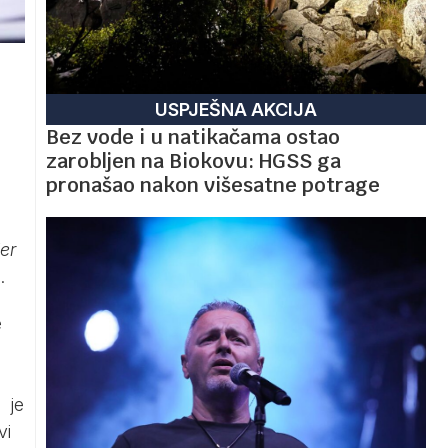
USPJEŠNA AKCIJA
Bez vode i u natikačama ostao
zarobljen na Biokovu: HGSS ga
pronašao nakon višesatne potrage
er
.
e
 je
vi