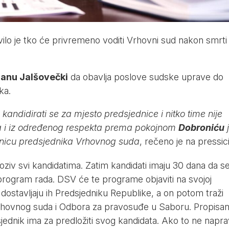
ilo je tko će privremeno voditi Vrhovni sud nakon smrti
anu Jalšovečki
da obavlja poslove sudske uprave do
ka.
kandidirati se za mjesto predsjednice i nitko time nije
j, a i iz određenog respekta prema pokojnom
Dobroniću
j
jenicu predsjednika Vrhovnog suda
, rečeno je na pressici
ziv svi kandidatima. Zatim kandidati imaju 30 dana da s
i program rada. DSV će te programe objaviti na svojoj
, dostavljaju ih Predsjedniku Republike, a on potom traži
rhovnog suda i Odbora za pravosuđe u Saboru. Propisan
ednik ima za predložiti svog kandidata. Ako to ne napra