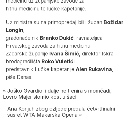
medicinu uz županijske zavode za
hitnu medicinu te lučke kapetanije.
Uz ministra su na primopredaji bili i župan
Božidar
Longin
,
gradonačelnik
Branko Dukić
, ravnateljica
Hrvatskog zavoda za hitnu medicinu
Zadarske županije
Ivana Šimić,
direktor Iskra
brodogradilišta
Roko Vuletić
i
predstavnik Lučke kapetanije
Alen Rukavina,
piše
Danas.
«
Joško Gvardiol i dalje ne trenira s momčadi,
Lovro Majer slomio kost u šaci
Ana Konjuh zbog ozljede predala četvrtfinalni
susret WTA Makarska Opena
»