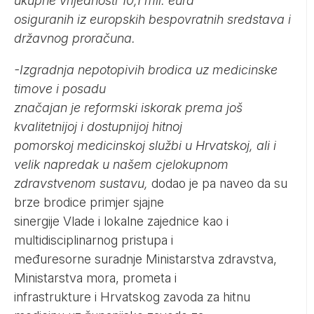
ukupne vrijednosti 10,1 mil. eura
osiguranih iz europskih bespovratnih sredstava i
državnog proračuna.
-Izgradnja nepotopivih brodica uz medicinske
timove i posadu
značajan je reformski iskorak prema još
kvalitetnijoj i dostupnijoj hitnoj
pomorskoj medicinskoj službi u Hrvatskoj, ali i
velik napredak u našem cjelokupnom
zdravstvenom sustavu,
dodao je pa naveo da su
brze brodice primjer sjajne
sinergije Vlade i lokalne zajednice kao i
multidisciplinarnog pristupa i
međuresorne suradnje Ministarstva zdravstva,
Ministarstva mora, prometa i
infrastrukture i Hrvatskog zavoda za hitnu