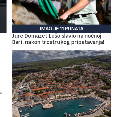
IMAO JE 11 PUNATA
Jure Domazet Lošo slavio na noćnoj
Bari, nakon trostrukog pripetavanja!
i
li
a