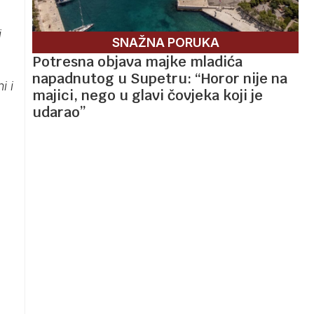
i
SNAŽNA PORUKA
Potresna objava majke mladića
napadnutog u Supetru: “Horor nije na
i i
majici, nego u glavi čovjeka koji je
udarao”