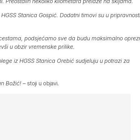
ni. Preostalih nekoliko kilometara prelaze na skijama.
iz HGSS Stanica Gospić. Dodatni timovi su u pripravnost
 cestama, podsjećamo sve da budu maksimalno oprezn
vši u obzir vremenske prilike.
lege iz HGSS Stanica Orebić sudjeluju u potrazi za
an Božić!
– stoji u objavi.