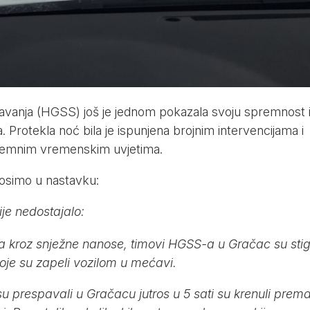
avanja (HGSS) još je jednom pokazala svoju spremnost 
 Protekla noć bila je ispunjena brojnim intervencijama i
remnim vremenskim uvjetima.
simo u nastavku:
ije nedostajalo:
a kroz snježne nanose, timovi HGSS-a u Gračac su stig
je su zapeli vozilom u mećavi.
i su prespavali u Gračacu jutros u 5 sati su krenuli prem