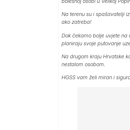
bolesnoj osobi u Velikoj Popi
Na terenu su i spašavatelji 
ako zatreba!
Dok čekamo bolje uvjete na
planiraju svoje putovanje uze
Na drugom kraju Hrvatske ko
nestalom osobom.
HGSS vam želi miran i sigur