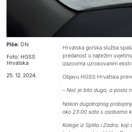
Piše:
DN
Hrvatska gorska služba spaš
predanost u najtežim uvjetima.
Foto: HGSS
Hrvatska
izazovima uzrokovanim ekst
25. 12. 2024.
Objavu HGSS Hrvatska preno
– Noć je bila duga, a posla n
Nakon dugotrajnog probijanj
oko 23:00 sata s osobama ko
Kolege iz Splita i Zadra, koj