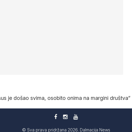
“Isus je došao svima, osobito onima na margini društva”
© Sva prava pridržana 2026. Dalmacija News