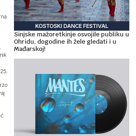
rna
KOSTOSKI DANCE FESTIVAL
Sinjske mažoretkinje osvojile publiku u
i
Ohridu, dogodine ih žele gledati i u
,
Mađarskoj!
nik
025.
brzo
aj
eć