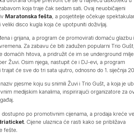
ka dvorana Gripe pretvorit će se u najveću diskoteku u
zabavom koja traje čak sedam sati. Ovaj neuobičajeni
ziv
Maratonska fešta
, a posjetitelje očekuje spektakula
 veliki disco kugla koja će upotpuniti doživljaj.
đena i grijana, a program će promovirati domaću glazbu 
 vremena. Za zabavu će biti zadužen popularni Trio Gušt
ne domaćih hitova, a pridružit će im se underground milje
er Žuvi. Osim njega, nastupit će i DJ-evi, a program
i trajat će sve do tri sata ujutro, odnosno do 1. siječnja 2
 naziv pjesme koju su snimili Žuvi i Trio Gušt, a koja je u
vnim medijskim kanalima, inspirirajući organizatore za ov
gađaj.
će dostupno po promotivnim cijenama, a prodaja kreće v
riaticket
. Cijene ulaznica će rasti kako se približava
 fešte.