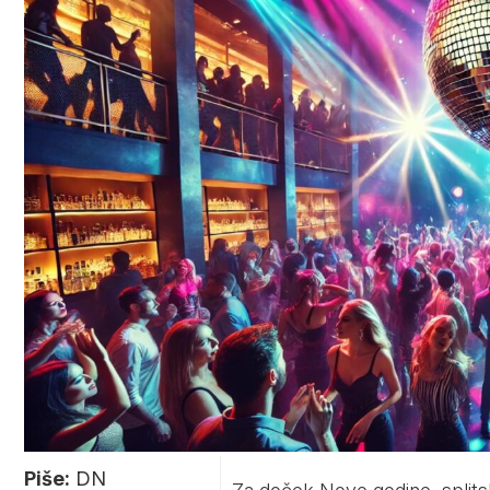
Piše:
DN