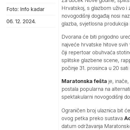
Za doček Nove godine, splits
Hrvatskoj, s glazbom uživo i 
Foto: Info kadar
novogodišnji događaj nosi na
06. 12. 2024.
glazba, svjetlosna produkcija i
Dvorana će biti prigodno ure
najveće hrvatske hitove svih
čiji repertoar obuhvaća stoti
splitske glazbene scene, rapp
počinje 31. prosinca u 20 sati 
Maratonska fešta
je, inače,
postala popularna na alternati
spektakularni novogodišnji do
Ograničen broj ulaznica bit 
ovog petka preko sustava
Ad
datum održavanja Maratonske