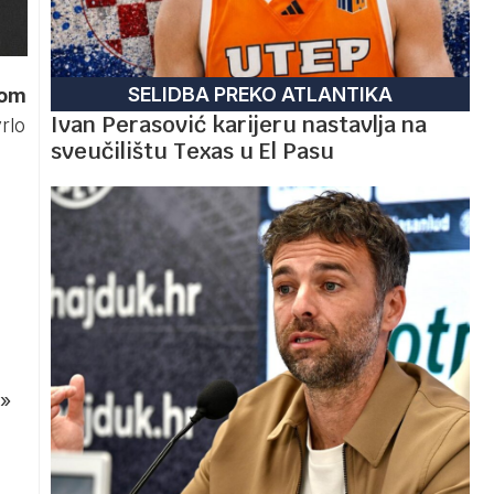
SELIDBA PREKO ATLANTIKA
nom
Ivan Perasović karijeru nastavlja na
vrlo
sveučilištu Texas u El Pasu
»