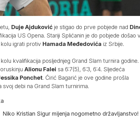
etu,
Duje Ajduković
je stigao do prve pobjede nad
Di
lifikacija US Opena. Stariji Splićanin je do pobjede došao 
kolu igrati protiv
Hamada Međedovića
iz Srbije.
 kolu kvalifikacija posljednjeg Grand Slam turnira godine.
loruskinju
Alionu Falei
sa 6:7(5), 6:3, 6:4. Sljedeća
Jessika Ponchet
. Ćirić Bagarić je ove godine prošla
za svoj debi na Grand Slam turnirima.
ka
Niko Kristian Sigur mijenja nogometno državljanstvo!