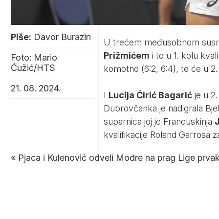
Piše:
Davor Burazin
U trećem međusobnom susr
Prižmićem
i to u 1. kolu kva
Foto: Mario
Ćužić/HTS
komotno (6:2, 6:4), te će u 2. 
21. 08. 2024.
I
Lucija Ćirić Bagarić
je u 2.
Dubrovčanka je nadigrala Bje
suparnica joj je Francuskinja
kvalifikacije Roland Garrosa 
«
Pjaca i Kulenović odveli Modre na prag Lige prva