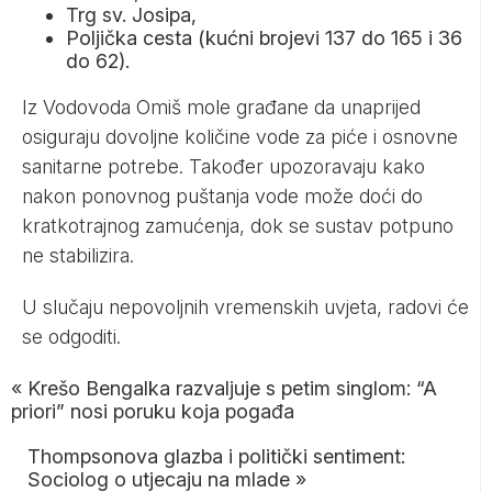
Trg sv. Josipa,
Poljička cesta (kućni brojevi 137 do 165 i 36
do 62).
Iz Vodovoda Omiš mole građane da unaprijed
osiguraju dovoljne količine vode za piće i osnovne
sanitarne potrebe. Također upozoravaju kako
nakon ponovnog puštanja vode može doći do
kratkotrajnog zamućenja, dok se sustav potpuno
ne stabilizira.
U slučaju nepovoljnih vremenskih uvjeta, radovi će
se odgoditi.
«
Krešo Bengalka razvaljuje s petim singlom: “A
priori” nosi poruku koja pogađa
Thompsonova glazba i politički sentiment:
Sociolog o utjecaju na mlade
»