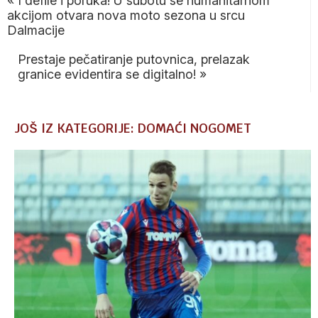
«
I defile i poruka! U subotu se humanitarnom
akcijom otvara nova moto sezona u srcu
Dalmacije
Prestaje pečatiranje putovnica, prelazak
granice evidentira se digitalno!
»
JOŠ IZ KATEGORIJE: DOMAĆI NOGOMET