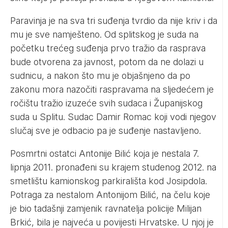
Paravinja je na sva tri suđenja tvrdio da nije kriv i da
mu je sve namješteno. Od splitskog je suda na
početku trećeg suđenja prvo tražio da rasprava
bude otvorena za javnost, potom da ne dolazi u
sudnicu, a nakon što mu je objašnjeno da po
zakonu mora nazočiti raspravama na sljedećem je
ročištu tražio izuzeće svih sudaca i Županijskog
suda u Splitu. Sudac Damir Romac koji vodi njegov
slučaj sve je odbacio pa je suđenje nastavljeno.
Posmrtni ostatci Antonije Bilić koja je nestala 7.
lipnja 2011. pronađeni su krajem studenog 2012. na
smetlištu kamionskog parkirališta kod Josipdola.
Potraga za nestalom Antonijom Bilić, na čelu koje
je bio tadašnji zamjenik ravnatelja policije Milijan
Brkić, bila je najveća u povijesti Hrvatske. U njoj je