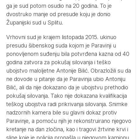
ga je sud potom osudio na 20 godina. To je
dvostruko manje od presude koju je donio
Županijski sud u Splitu.
Vrhovni sud je krajem listopada 2015. ukinuo
presudu šibenskog suda kojom je Paravinji u
ponovljenom suđenju bila potvrđena kazna od 40
godina zatvora za pokušaj silovanja i teško
ubojstvo maloljetne Antonije Bilić. Obrazložili su da
ne dovode u pitanje da je Paravinja ubio Antoniju
Bilić, ali da nije dokazano da je ubojstvu prethodio
pokušaj silovanja. Tako nije dokazana kvalifikacija
teškog ubojstva radi prikrivanja silovanja. Snimke
nadzornih kamera bile su glavni dokaz protiv
Paravinje, a pomoću njih je rekonstruirano njegovo
kretanje na dan zločina, kao i tragovi žrtvine krvi i
sline koje je policija pronašla u njegovom kamionu.