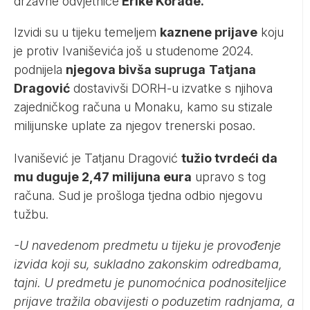
državne odvjetnice
Erike Korade.
Izvidi su u tijeku temeljem
kaznene prijave
koju
je protiv Ivaniševića još u studenome 2024.
podnijela
njegova bivša supruga
Tatjana
Dragović
dostavivši DORH-u izvatke s njihova
zajedničkog računa u Monaku, kamo su stizale
milijunske uplate za njegov trenerski posao.
Ivanišević je Tatjanu Dragović
tužio tvrdeći da
mu duguje 2,47 milijuna eura
upravo s tog
računa. Sud je prošloga tjedna odbio njegovu
tužbu.
-U navedenom predmetu u tijeku je provođenje
izvida koji su, sukladno zakonskim odredbama,
tajni. U predmetu je punomoćnica podnositeljice
prijave tražila obavijesti o poduzetim radnjama, a