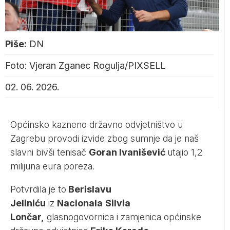
Piše:
DN
Foto: Vjeran Zganec Rogulja/PIXSELL
02. 06. 2026.
Općinsko kazneno državno odvjetništvo u
Zagrebu provodi izvide zbog sumnje da je naš
slavni bivši tenisač
Goran Ivanišević
utajio 1,2
milijuna eura poreza.
Potvrdila je to
Berislavu
Jeliniću
iz
Nacional
a
Silvia
Lončar,
glasnogovornica i zamjenica općinske