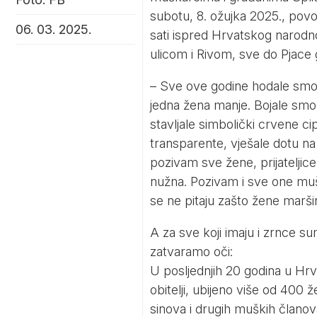
subotu, 8. ožujka 2025., po
06. 03. 2025.
sati ispred Hrvatskog narodn
ulicom i Rivom, sve do Pjace 
– Sve ove godine hodale smo, u
jedna žena manje. Bojale smo Pe
stavljale simbolički crvene ci
transparente, vješale dotu na
pozivam sve žene, prijateljic
nužna. Pozivam i sve one muška
se ne pitaju zašto žene maršir
A za sve koji imaju i zrnce su
zatvaramo oči:
U posljednjih 20 godina u Hrv
obitelji, ubijeno više od 400 
sinova i drugih muških članova