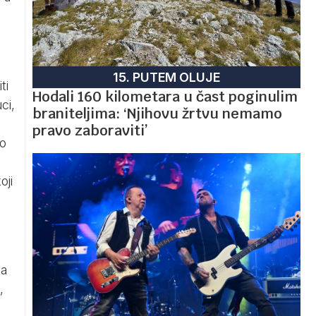
15. PUTEM OLUJE
ti
Hodali 160 kilometara u čast poginulim
ci,
braniteljima: ‘Njihovu žrtvu nemamo
pravo zaboraviti’
to
a
oji
va
,