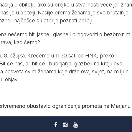
ilja u obitelji, iako su brojke u stvarnosti veće jer zn
asilje u obitelji. Nasilje prema ženama je sve brutalnije, 
zne i najčešće su otprije poznati policiji.
na nećemo biti jasne i glasne i progovoriti o bezbrojnim
prava, kad ćemo?
, 8. ožujka. Krećemo u 11:30 sati od HNK, preko
t će nas, ali bit će i bubnjanja, glazbe i na kraju dva
 posveta svim ženama koje drže ovaj svijet, na milijun
u objavi.
 privremeno obustavio ograničenje prometa na Marjanu