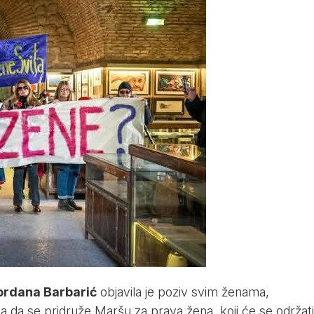
rdana Barbarić
objavila je poziv svim ženama,
 da se pridruže Maršu za prava žena, koji će se održati