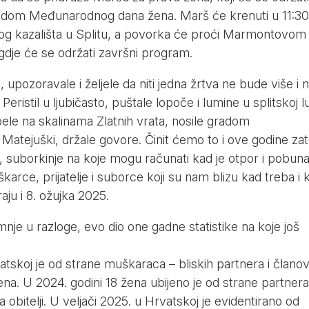
vodom Međunarodnog dana žena. Marš će krenuti u 11:30
og kazališta u Splitu, a povorka će proći Marmontovom
gdje će se održati završni program.
pozoravale i željele da niti jedna žrtva ne bude više i ni
ristil u ljubičasto, puštale lopoče i lumine u splitskoj lu
pele na skalinama Zlatnih vrata, nosile gradom
 Matejuški, držale govore. Činit ćemo to i ove godine za
e, suborkinje na koje mogu računati kad je otpor i pobun
rce, prijatelje i suborce koji su nam blizu kad treba i k
aju i 8. ožujka 2025.
mnje u razloge, evo dio one gadne statistike na koje još
atskoj je od strane muškaraca – bliskih partnera i člano
žena. U 2024. godini 18 žena ubijeno je od strane partnera
 obitelji. U veljači 2025. u Hrvatskoj je evidentirano od