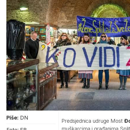
Piše:
DN
Predsjednica udruge Most
Đo
muškarcima i građanima Splita
Foto: FB