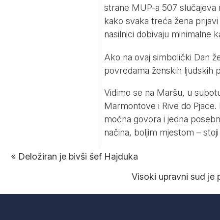
strane MUP-a 507 slučajeva nas
kako svaka treća žena prijavi n
nasilnici dobivaju minimalne ka
Ako na ovaj simbolički Dan že
povredama ženskih ljudskih 
Vidimo se na Maršu, u subotu
Marmontove i Rive do Pjace. Bi
moćna govora i jedna posebna
načina, boljim mjestom – stoji 
«
Deložiran je bivši šef Hajduka
Visoki upravni sud je