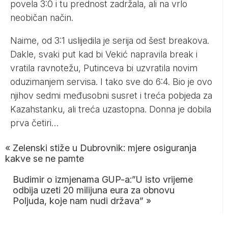
povela 3:0 i tu prednost zadržala, ali na vrlo
neobičan način.
Naime, od 3:1 uslijedila je serija od šest breakova.
Dakle, svaki put kad bi Vekić napravila break i
vratila ravnotežu, Putinceva bi uzvratila novim
oduzimanjem servisa. I tako sve do 6:4. Bio je ovo
njihov sedmi međusobni susret i treća pobjeda za
Kazahstanku, ali treća uzastopna. Donna je dobila
prva četiri…
«
Zelenski stiže u Dubrovnik: mjere osiguranja
kakve se ne pamte
Budimir o izmjenama GUP-a:”U isto vrijeme
odbija uzeti 20 milijuna eura za obnovu
Poljuda, koje nam nudi država”
»