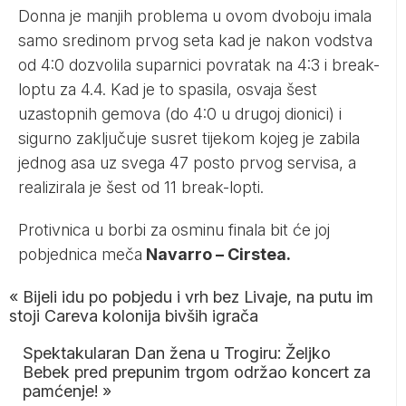
Donna je manjih problema u ovom dvoboju imala
samo sredinom prvog seta kad je nakon vodstva
od 4:0 dozvolila suparnici povratak na 4:3 i break-
loptu za 4.4. Kad je to spasila, osvaja šest
uzastopnih gemova (do 4:0 u drugoj dionici) i
sigurno zaključuje susret tijekom kojeg je zabila
jednog asa uz svega 47 posto prvog servisa, a
realizirala je šest od 11 break-lopti.
Protivnica u borbi za osminu finala bit će joj
pobjednica meča
Navarro – Cirstea.
«
Bijeli idu po pobjedu i vrh bez Livaje, na putu im
stoji Careva kolonija bivših igrača
Spektakularan Dan žena u Trogiru: Željko
Bebek pred prepunim trgom održao koncert za
pamćenje!
»