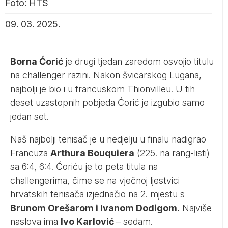
Foto: HTS
09. 03. 2025.
Borna Ćorić
je drugi tjedan zaredom osvojio titulu
na challenger razini. Nakon švicarskog Lugana,
najbolji je bio i u francuskom Thionvilleu. U tih
deset uzastopnih pobjeda Ćorić je izgubio samo
jedan set.
Naš najbolji tenisač je u nedjelju u finalu nadigrao
Francuza
Arthura Bouquiera
(225. na rang-listi)
sa 6:4, 6:4. Ćoriću je to peta titula na
challengerima, čime se na vječnoj ljestvici
hrvatskih tenisača izjednačio na 2. mjestu s
Brunom Orešarom i Ivanom Dodigom.
Najviše
naslova ima
Ivo Karlović
– sedam.