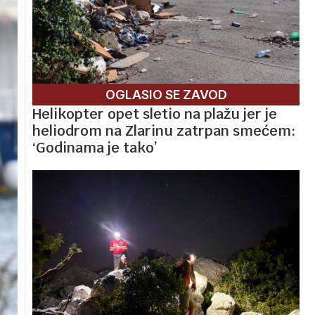
OGLASIO SE ZAVOD
Helikopter opet sletio na plažu jer je
heliodrom na Zlarinu zatrpan smećem:
‘Godinama je tako’