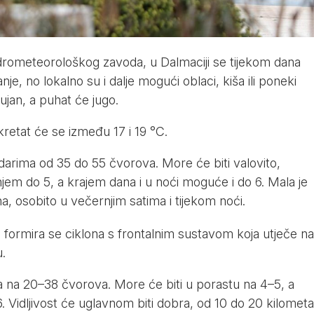
rometeorološkog zavoda, u Dalmaciji se tijekom dana
, no lokalno su i dalje mogući oblaci, kiša ili poneki
lujan, a puhat će jugo.
retat će se između 17 i 19 °C.
udarima od 35 do 55 čvorova. More će biti valovito,
em do 5, a krajem dana i u noći moguće i do 6. Mala je
a, osobito u večernjim satima i tijekom noći.
ormira se ciklona s frontalnim sustavom koja utječe na
.
ga na 20–38 čvorova. More će biti u porastu na 4–5, a
 Vidljivost će uglavnom biti dobra, od 10 do 20 kilometa