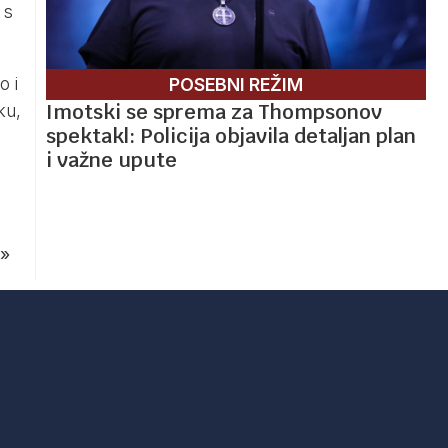
 s
o i
POSEBNI REŽIM
Imotski se sprema za Thompsonov
ku,
spektakl: Policija objavila detaljan plan
i važne upute
»