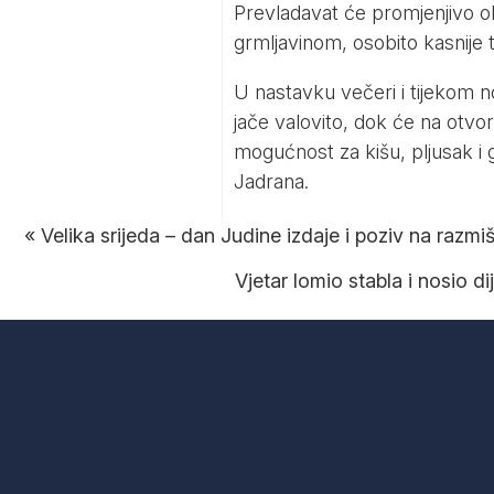
Prevladavat će promjenjivo o
grmljavinom, osobito kasnije t
U nastavku večeri i tijekom no
jače valovito, dok će na otv
mogućnost za kišu, pljusak i g
Jadrana.
«
Velika srijeda – dan Judine izdaje i poziv na razmi
Vjetar lomio stabla i nosio di