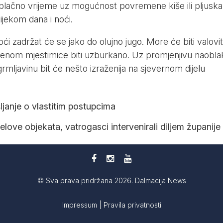
blačno vrijeme uz mogućnost povremene kiše ili pljuska
ijekom dana i noći.
ći zadržat će se jako do olujno jugo. More će biti valovit
orenom mjestimice biti uzburkano. Uz promjenjivu naobla
rmljavinu bit će nešto izraženija na sjevernom dijelu
šljanje o vlastitim postupcima
jelove objekata, vatrogasci intervenirali diljem županije
© Sva prava pridržana 2026. Dalmacija News
Impressum
|
Pravila privatnosti