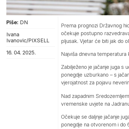
Piše:
DN
Prema prognozi Državnog hid
očekuje postupno razvedravanje
Ivana
Ivanovic/PIXSELL
pljusak. Vjetar će biti jak do o
16. 04. 2025.
Najviša dnevna temperatura k
Zabilježeno je jačanje juga s 
ponegdje uzburkano – s jačanj
vjerojatnost za pojavu neverin
Nad zapadnim Sredozemljem f
vremenske uvjete na Jadranu
Očekuje se daljnje jačanje ju
ponegdje na otvorenom i do 6.