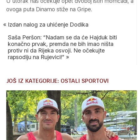
U utorak nas očekuje opet dvoboj istih momčadi, a
ovoga puta Dinamo stiže na Gripe.
«
Izdan nalog za uhićenje Dodika
Saša Peršon: “Nadam se da će Hajduk biti
konačno prvak, premda ne bih imao ništa
protiv ni da Rijeka osvoji. Ne očekujte
rapsodiju na Rujevici!”
»
JOŠ IZ KATEGORIJE: OSTALI SPORTOVI