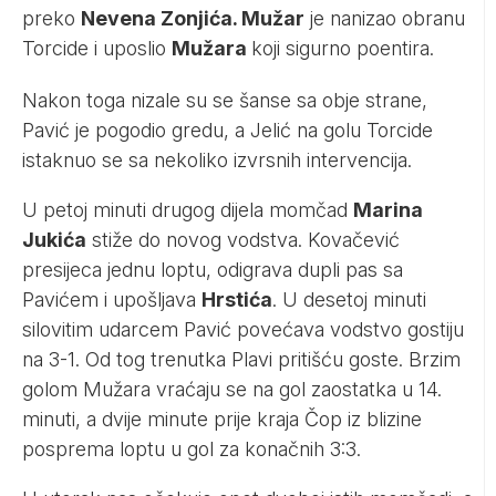
preko
Nevena Zonjića. Mužar
je nanizao obranu
Torcide i uposlio
Mužara
koji sigurno poentira.
Nakon toga nizale su se šanse sa obje strane,
Pavić je pogodio gredu, a Jelić na golu Torcide
istaknuo se sa nekoliko izvrsnih intervencija.
U petoj minuti drugog dijela momčad
Marina
Jukića
stiže do novog vodstva. Kovačević
presijeca jednu loptu, odigrava dupli pas sa
Pavićem i upošljava
Hrstića
. U desetoj minuti
silovitim udarcem Pavić povećava vodstvo gostiju
na 3-1. Od tog trenutka Plavi pritišću goste. Brzim
golom Mužara vraćaju se na gol zaostatka u 14.
minuti, a dvije minute prije kraja Čop iz blizine
posprema loptu u gol za konačnih 3:3.