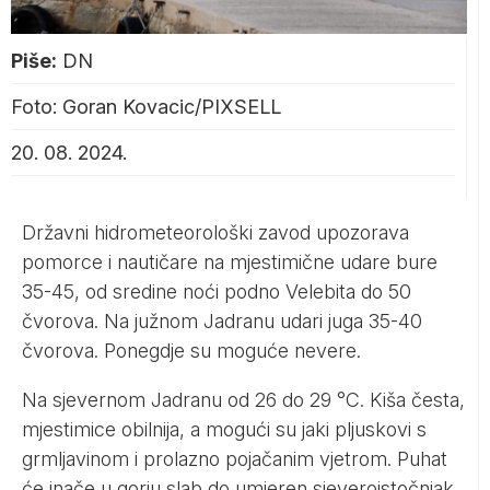
Piše:
DN
Foto: Goran Kovacic/PIXSELL
20. 08. 2024.
Državni hidrometeorološki zavod upozorava
pomorce i nautičare na mjestimične udare bure
35-45, od sredine noći podno Velebita do 50
čvorova. Na južnom Jadranu udari juga 35-40
čvorova. Ponegdje su moguće nevere.
Na sjevernom Jadranu od 26 do 29 °C. Kiša česta,
mjestimice obilnija, a mogući su jaki pljuskovi s
grmljavinom i prolazno pojačanim vjetrom. Puhat
će inače u gorju slab do umjeren sjeveroistočnjak,