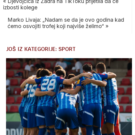
«
Djevojčica iz Zadra na TikToku prijetila da će
izbosti kolege
Marko Livaja: „Nadam se da je ovo godina kad
ćemo osvojiti trofej koji najviše želimo“
»
JOŠ IZ KATEGORIJE: SPORT