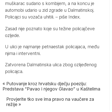
muškarac sudario s kombijem, a na koncu je
automobi udario u zid zgrade u Dalmatinskoj.
Policajci su vozača uhitili. – piše
Index
.
Zasad nije poznato koje su težine policajčeve
ozljede.
U ulici je najmanje petnaestak policajaca, među
njima i interventni.
Zatvorena Dalmatinska ulica zbog ozlijeđenog
policajca.
«
Putovanje kroz hrvatsku dječju poeziju:
Predstava “Pavao i njegov Glavao” u Kaštelima
Provjerite tko sve ima pravo na vaučere za
režije
»