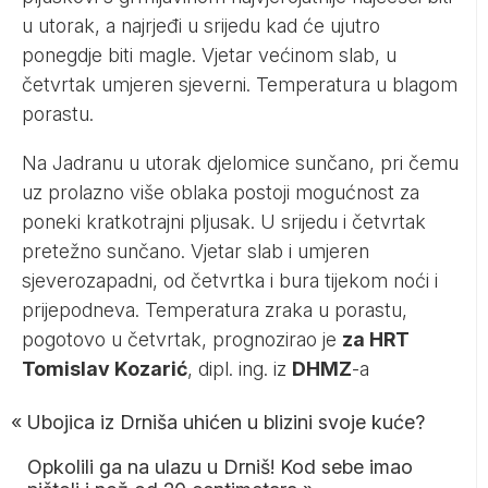
u utorak, a najrjeđi u srijedu kad će ujutro
ponegdje biti magle. Vjetar većinom slab, u
četvrtak umjeren sjeverni. Temperatura u blagom
porastu.
Na Jadranu u utorak djelomice sunčano, pri čemu
uz prolazno više oblaka postoji mogućnost za
poneki kratkotrajni pljusak. U srijedu i četvrtak
pretežno sunčano. Vjetar slab i umjeren
sjeverozapadni, od četvrtka i bura tijekom noći i
prijepodneva. Temperatura zraka u porastu,
pogotovo u četvrtak, prognozirao je
za HRT
Tomislav Kozarić
, dipl. ing. iz
DHMZ
-a
«
Ubojica iz Drniša uhićen u blizini svoje kuće?
Opkolili ga na ulazu u Drniš! Kod sebe imao