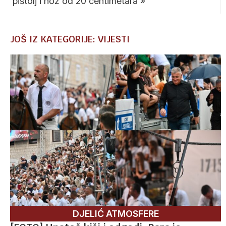
pištolj i nož od 20 centimetara
»
JOŠ IZ KATEGORIJE: VIJESTI
DJELIĆ ATMOSFERE