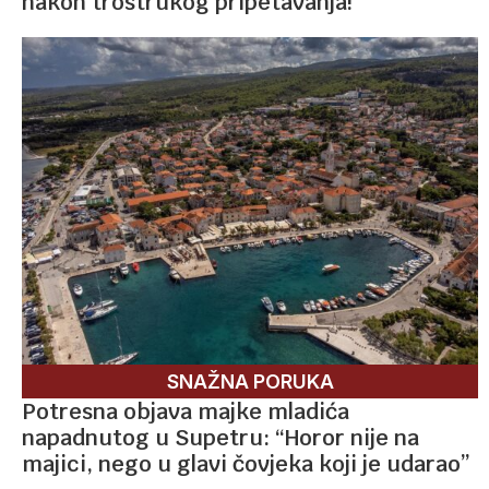
nakon trostrukog pripetavanja!
SNAŽNA PORUKA
Potresna objava majke mladića
napadnutog u Supetru: “Horor nije na
majici, nego u glavi čovjeka koji je udarao”