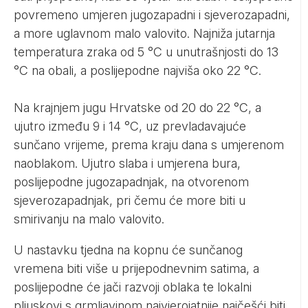
povremeno umjeren jugozapadni i sjeverozapadni,
a more uglavnom malo valovito. Najniža jutarnja
temperatura zraka od 5 °C u unutrašnjosti do 13
°C na obali, a poslijepodne najviša oko 22 °C.
Na krajnjem jugu Hrvatske od 20 do 22 °C, a
ujutro između 9 i 14 °C, uz prevladavajuće
sunčano vrijeme, prema kraju dana s umjerenom
naoblakom. Ujutro slaba i umjerena bura,
poslijepodne jugozapadnjak, na otvorenom
sjeverozapadnjak, pri čemu će more biti u
smirivanju na malo valovito.
U nastavku tjedna na kopnu će sunčanog
vremena biti više u prijepodnevnim satima, a
poslijepodne će jači razvoji oblaka te lokalni
pljuskovi s grmljavinom najvjerojatnije najčešći biti