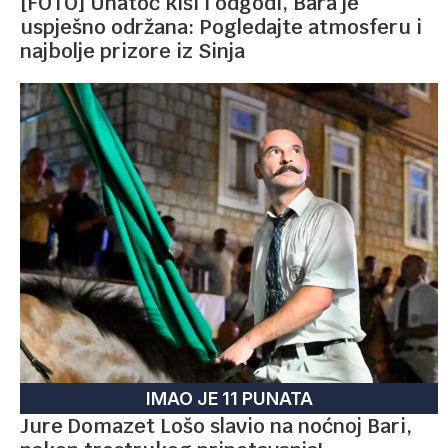
[FOTO] Unatoč kiši i odgodi, Bara je
uspješno održana: Pogledajte atmosferu i
najbolje prizore iz Sinja
IMAO JE 11 PUNATA
Jure Domazet Lošo slavio na noćnoj Bari,