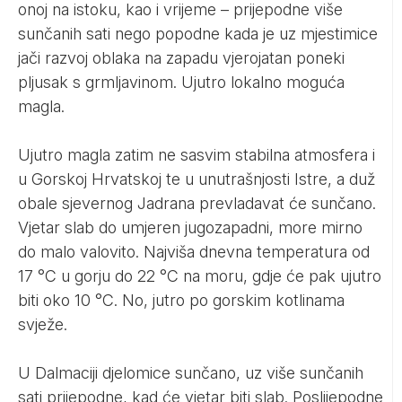
onoj na istoku, kao i vrijeme – prijepodne više
sunčanih sati nego popodne kada je uz mjestimice
jači razvoj oblaka na zapadu vjerojatan poneki
pljusak s grmljavinom. Ujutro lokalno moguća
magla.
Ujutro magla zatim ne sasvim stabilna atmosfera i
u Gorskoj Hrvatskoj te u unutrašnjosti Istre, a duž
obale sjevernog Jadrana prevladavat će sunčano.
Vjetar slab do umjeren jugozapadni, more mirno
do malo valovito. Najviša dnevna temperatura od
17 °C u gorju do 22 °C na moru, gdje će pak ujutro
biti oko 10 °C. No, jutro po gorskim kotlinama
svježe.
U Dalmaciji djelomice sunčano, uz više sunčanih
sati prijepodne, kad će vjetar biti slab. Poslijepodne