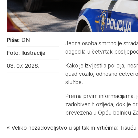
Piše:
DN
Jedna osoba smrtno je stradal
dogodila u četvrtak poslijepo
Foto: Ilustracija
Kako je izvijestila policija, ne
03. 07. 2026.
quad vozilo, odnosno četver
službe.
Prema prvim informacijama, 
zadobivenih ozljeda, dok je
prevezena u Opću bolnicu Zad
«
Veliko nezadovoljstvo u splitskim vrtićima; Tisuću