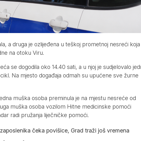
a, a druga je ozlijeđena u teškoj prometnoj nesreći koja
dne na otoku Viru.
sreća se dogodila oko 14.40 sati, a u njoj je sudjelovalo je
ocikl. Na mjesto događaja odmah su upućene sve žurne
jedna muška osoba preminula je na mjestu nesreće od
 druga muška osoba vozilom Hitne medicinske pomoći
ar radi pružanja liječničke pomoći.
 zaposlenika čeka povišice, Grad traži još vremena