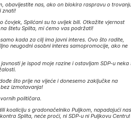
om, obavijestite nas, ako on blokira raspravu o trovanj
 znati!
 čovjek, Splićani su to uvijek bili. Otkažite vjernost
 na štetu Splita, mi ćemo vas podržati!
 samo kada za cilj ima javni interes. Ovo što radite,
biljno neugodni osobni interes samopromocije, ako ne
 javnosti je ispod moje razine i ostavljam SDP-u neka 
alosti.
ođe što prije na vijeće i donesemo zaključke na
 bez izmotavanja!
ornih političara.
dili koaliciju s gradonačelniko Puljkom, napadajući nas
kontra Splita, neće proći, ni SDP-u ni Puljkovu Centru
!