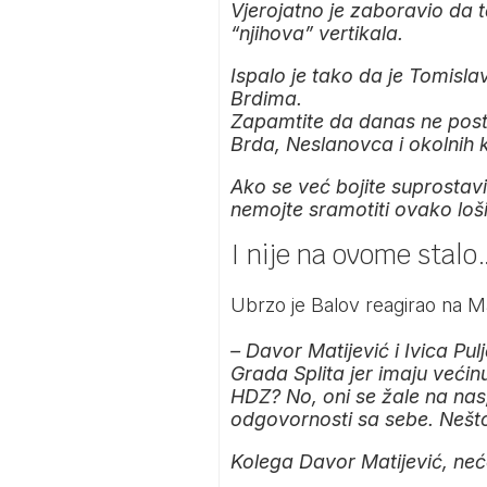
Vjerojatno je zaboravio da 
“njihova” vertikala.
Ispalo je tako da je Tomisl
Brdima.
Zapamtite da danas ne posto
Brda, Neslanovca i okolnih 
Ako se već bojite suprostav
nemojte sramotiti ovako loš
I nije na ovome stalo
Ubrzo je Balov reagirao na M
– Davor Matijević i Ivica P
Grada Splita jer imaju većinu
HDZ? No, oni se žale na nas
odgovornosti sa sebe. Nešto j
Kolega Davor Matijević, neće