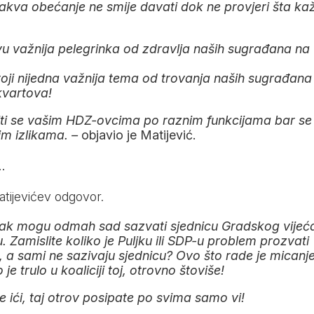
takva obećanje ne smije davati dok ne provjeri šta ka
avu važnija pelegrinka od zdravlja naših sugrađana na
ji nijedna važnija tema od trovanja naših sugrađana
kvartova!
iti se vašim HDZ-ovcima po raznim funkcijama bar se
im izlikama. –
objavio je Matijević.
…
atijevićev odgovor.
uljak mogu odmah sad sazvati sjednicu Gradskog vijeć
. Zamislite koliko je Puljku ili SDP-u problem prozvati
, a sami ne sazivaju sjednicu? Ovo što rade je micanj
e trulo u koaliciji toj, otrovno štoviše!
 ići, taj otrov posipate po svima samo vi!