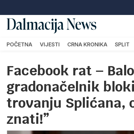
POČETNA
VIJESTI
CRNA KRONIKA
SPLIT
Facebook rat – Balo
gradonačelnik blok
trovanju Splićana, 
znati!”