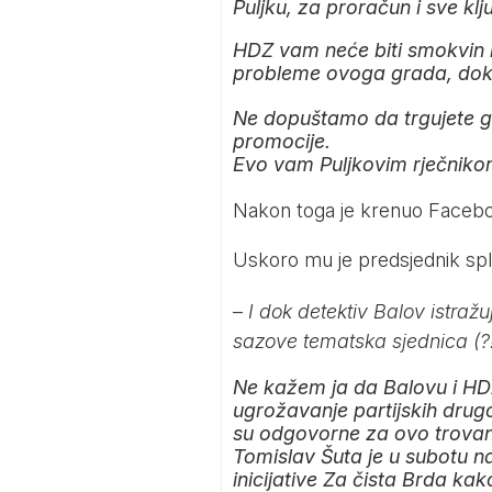
Puljku, za proračun i sve k
HDZ vam neće biti smokvin l
probleme ovoga grada, dok 
Ne dopuštamo da trgujete gr
promocije.
Evo vam Puljkovim rječnikom: 
Nakon toga je krenuo Facebo
Uskoro mu je predsjednik sp
–
I dok detektiv Balov istražu
sazove tematska sjednica (?!
Ne kažem ja da Balovu i HDZ
ugrožavanje partijskih drugo
su odgovorne za ovo trovan
Tomislav Šuta je u subotu n
inicijative Za čista Brda ka