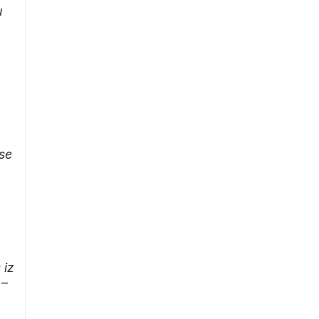
u
se
 iz
 –