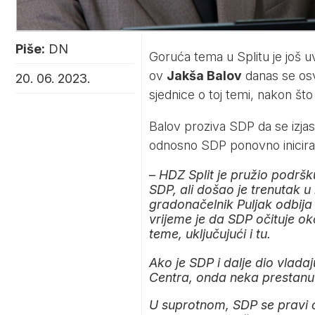
Piše:
DN
Goruća tema u Splitu je još 
ov
Jakša Balov
danas se osv
20. 06. 2023.
sjednice o toj temi, nakon što
Balov proziva SDP da se izjasne
odnosno SDP ponovno inicira
–
HDZ Split je pružio podršku
SDP, ali došao je trenutak u 
gradonačelnik Puljak odbij
vrijeme je da SDP očituje ok
teme, uključujući i tu.
Ako je SDP i dalje dio vladaj
Centra, onda neka prestanu 
U suprotnom, SDP se pravi o