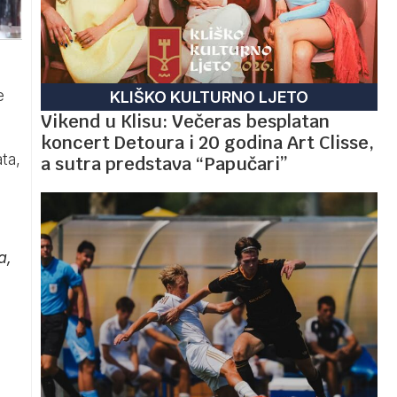
e
KLIŠKO KULTURNO LJETO
Vikend u Klisu: Večeras besplatan
koncert Detoura i 20 godina Art Clisse,
ta,
a sutra predstava “Papučari”
a,