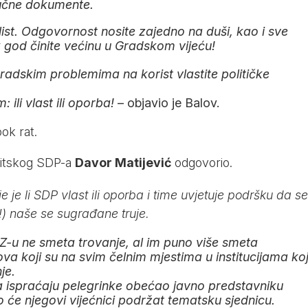
ljučne dokumente.
ist. Odgovornost nosite zajedno na duši, kao i sve
god činite većinu u Gradskom vijeću!
adskim problemima na korist vlastite političke
ili vlast ili oporba!
– objavio je Balov.
ok rat.
litskog SDP-a
Davor Matijević
odgovorio.
je je li SDP vlast ili oporba i time uvjetuje podršku da se
) naše se sugrađane truje.
-u ne smeta trovanje, al im puno više smeta
va koji su na svim čelnim mjestima u institucijama ko
je.
a ispraćaju pelegrinke obećao javno predstavniku
ko će njegovi vijećnici podržat tematsku sjednicu.