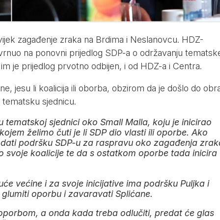
uvijek zagađenje zraka na Brdima i Neslanovcu. HDZ-
rnuo na ponovni prijedlog SDP-a o održavanju tematsk
 im je prijedlog prvotno odbijen, i od HDZ-a i Centra.
, jesu li koalicija ili oborba, obzirom da je došlo do obra
 tematsku sjednicu.
 tematskoj sjednici oko Small Malla, koju je inicirao
kojem želimo čuti je li SDP dio vlasti ili oporbe. Ako
a dati podršku SDP-u za raspravu oko zagađenja zrak
o svoje koalicije te da s ostatkom oporbe tada inicira
uće većine i za svoje inicijative ima podršku Puljka i
glumiti oporbu i zavaravati Splićane.
porbom, a onda kada treba odlučiti, predat će glas