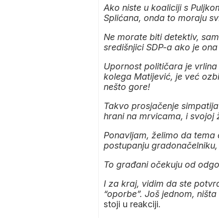
Ako niste u koaliciji s Puljk
Splićana, onda to moraju svi
Ne morate biti detektiv, samo
središnjici SDP-a ako je ona
Upornost političara je vrlina
kolega Matijević, je već oz
nešto gore!
Takvo prosjačenje simpatija
hrani na mrvicama, i svojoj ž
Ponavljam, želimo da tema d
postupanju gradonačelniku,
To građani očekuju od odgov
I za kraj, vidim da ste potvr
“oporbe”. Još jednom, ništa 
stoji u reakciji.