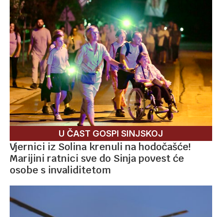
U ČAST GOSPI SINJSKOJ
Vjernici iz Solina krenuli na hodočašće!
Marijini ratnici sve do Sinja povest će
osobe s invaliditetom