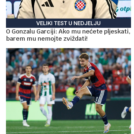
VELIKI TEST U NEDJELJU
O Gonzalu Garciji: Ako mu nećete pljeskati,
barem mu nemojte zviždati!