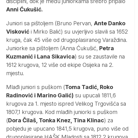
disciplini, dok je među juniorkama srebro pripalo
Anni Ćukušić.
Juniori sa pištoljem (Bruno Pervan,
Ante Danko
Visković
i Mirko Balić) su uvjerljivo slavili sa 1652
kruga, čak 45 više od drugoplasiranog Varaždina.
Juniorke sa pištoljem (Anna Ćukušić,
Petra
Kuzmanić i Lana Sikavica
) su se zaustavile na
1612 krugova, 12 više od ekipe Osijeka na 2.
mjestu.
Mlađi juniori s puškom (
Toma Tadić, Roko
Radinović i Marino Galić)
su upucali 1811,6
krugova za 1. mjesto ispred Velikog Trgovišća sa
1807,1 krugova. Kod mlađih juniorki s puškom
(
Dora Čilaš, Tonka Knez, Tina Klinac
) za
pobjedu je upucano 1841,5 krugova, puno više od
drugoplasirane HAŠK Mladosti sa 1812,2 krugova.