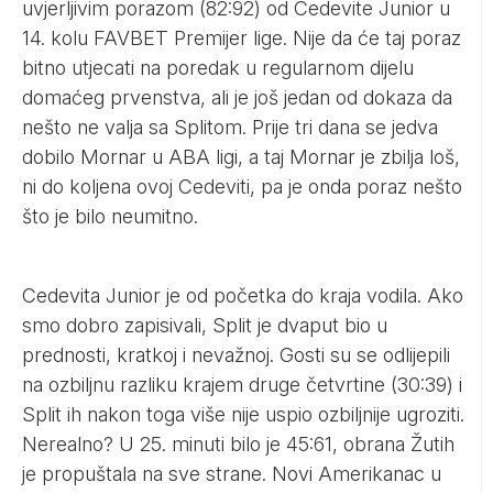
uvjerljivim porazom (82:92) od Cedevite Junior u
14. kolu FAVBET Premijer lige. Nije da će taj poraz
bitno utjecati na poredak u regularnom dijelu
domaćeg prvenstva, ali je još jedan od dokaza da
nešto ne valja sa Splitom. Prije tri dana se jedva
dobilo Mornar u ABA ligi, a taj Mornar je zbilja loš,
ni do koljena ovoj Cedeviti, pa je onda poraz nešto
što je bilo neumitno.
Cedevita Junior je od početka do kraja vodila. Ako
smo dobro zapisivali, Split je dvaput bio u
prednosti, kratkoj i nevažnoj. Gosti su se odlijepili
na ozbiljnu razliku krajem druge četvrtine (30:39) i
Split ih nakon toga više nije uspio ozbiljnije ugroziti.
Nerealno? U 25. minuti bilo je 45:61, obrana Žutih
je propuštala na sve strane. Novi Amerikanac u