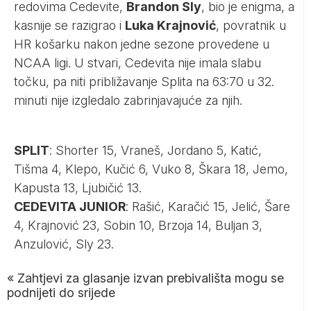
redovima Cedevite,
Brandon Sly
, bio je enigma, a
kasnije se razigrao i
Luka Krajnović
, povratnik u
HR košarku nakon jedne sezone provedene u
NCAA ligi. U stvari, Cedevita nije imala slabu
točku, pa niti približavanje Splita na 63:70 u 32.
minuti nije izgledalo zabrinjavajuće za njih.
SPLIT
: Shorter 15, Vraneš, Jordano 5, Katić,
Tišma 4, Klepo, Kučić 6, Vuko 8, Škara 18, Jemo,
Kapusta 13, Ljubičić 13.
CEDEVITA JUNIOR
: Rašić, Karačić 15, Jelić, Šare
4, Krajnović 23, Sobin 10, Brzoja 14, Buljan 3,
Anzulović, Sly 23.
«
Zahtjevi za glasanje izvan prebivališta mogu se
podnijeti do srijede