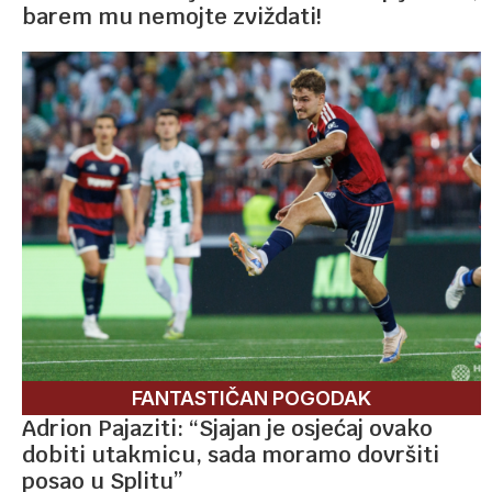
barem mu nemojte zviždati!
FANTASTIČAN POGODAK
Adrion Pajaziti: “Sjajan je osjećaj ovako
dobiti utakmicu, sada moramo dovršiti
posao u Splitu”