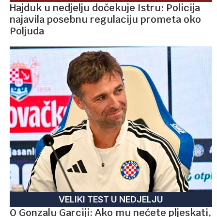
Hajduk u nedjelju dočekuje Istru: Policija
najavila posebnu regulaciju prometa oko
Poljuda
VELIKI TEST U NEDJELJU
O Gonzalu Garciji: Ako mu nećete pljeskati,