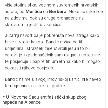
više stotina slika, većinom suvremenih hrvatskih
autora, od
Murtića
do
Berbera
. Neke su slike bile
na zidovima, dok su druge pronađene na
skrovitom mjestu u vikendici.
Jutarnji navodi da je pokrenuta nova istraga kako
bi se utvrdilo kako je Bandić došao do tih
umjetnina. Istražitelji žele utvrditi jesu li to bili
darovi, je li gradonačelnik sam ulagao u umjetnine
te posjeduje li papire tih umjetnina kako bi mogao
dokazati njihovo porijeklo.
Bandić naime u svojoj imovinskoj kartici nije naveo
te umjetnine, ni slike niti grafike.
«
U Novome Sadu antifašistički skup zbog
napada na Albance