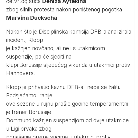
četvrtog suca
Deniza Aytekina
zbog silnih protesta nakon poništenog pogotka
Marvina Duckscha
Nakon što je Disciplinska komisija DFB-a analizirala
incident, Klopp
je kažnjen novčano, ali ne i s utakmicom
suspenzije, pa će sjediti na
klupi Borussije sljedećeg vikenda u utakmici protiv
Hannovera.
Klopp je prihvatio kaznu DFB-a i neće se žaliti.
Podsjećamo, ranije
ove sezone u rujnu prošle godine temperamentni
je trener Borussije
Dortmund kažnjen suspenzijom od dvije utakmice
u Ligi prvaka zbog
ponašanja prema sucima u utakmici protiv