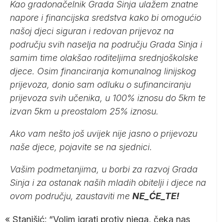
Kao gradonačelnik Grada Sinja ulažem znatne
napore i financijska sredstva kako bi omogućio
našoj djeci siguran i redovan prijevoz na
području svih naselja na području Grada Sinja i
samim time olakšao roditeljima srednjoškolske
djece. Osim financiranja komunalnog linijskog
prijevoza, donio sam odluku o sufinanciranju
prijevoza svih učenika, u 100% iznosu do 5km te
izvan 5km u preostalom 25% iznosu.
Ako vam nešto još uvijek nije jasno o prijevozu
naše djece, pojavite se na sjednici.
Vašim podmetanjima, u borbi za razvoj Grada
Sinja i za ostanak naših mladih obitelji i djece na
ovom području, zaustaviti me
NE_ĆE_TE!
«
Stanišić: “Volim igrati protiv njega, čeka nas