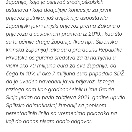
županija, koja je osnivač srednjoškolskih
ustanova i koja dodjeljuje koncesije za javni
prijevoz putnika, još uvijek nije uspostavila
županijski javni linijski prijevoz prema Zakonu o
prijevozu u cestovnom prometu iz 2019., kao što
su to učinile druge županije (kao npr. Šibensko-
kninska županija) iako su u proračunu Republike
Hrvatske osigurana sredstva za tu namjenu u
visini oko 70 milijuna eura za sve županije, od
čega bi 10% ili oko 7 milijuna eura pripadalo SDŽ
da je uveden navedeni javni prijevoz. Iz toga
razloga sam kao gradonačelnik u ime Grada
Sinja jedan od prvih zahtjeva 2021. godine uputio
Splitsko dalmatinskoj županiji sa popisom
nerentabilnih linija sa vremenima polazaka na
koji do danas nisam dobio odgovor.