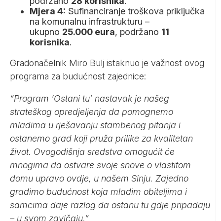
podržano
28 korisnika
.
Mjera 4:
Sufinanciranje troškova priključka
na komunalnu infrastrukturu –
ukupno
25.000 eura
, podržano
11
korisnika
.
Gradonačelnik Miro Bulj istaknuo je važnost ovog
programa za budućnost zajednice:
“Program ‘Ostani tu’ nastavak je našeg
strateškog opredjeljenja da pomognemo
mladima u rješavanju stambenog pitanja i
ostanemo grad koji pruža prilike za kvalitetan
život. Ovogodišnja sredstva omogućit će
mnogima da ostvare svoje snove o vlastitom
domu upravo ovdje, u našem Sinju. Zajedno
gradimo budućnost koja mladim obiteljima i
samcima daje razlog da ostanu tu gdje pripadaju
– u svom zavičaju.”