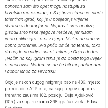
ponosan sam što opet mogu nastupiti za
hrvatsku reprezentaciju. S njihove strane je mlad i
talentiran igrač, koji je u posljednje vrijeme
stvarno u dobroj formi. Napravili smo analizu,
gledali smo neke njegove mečeve, jer nisam
imao priliku igrati protiv njega. Mislim da smo se
dobro pripremili. Sva priča bit će na terenu, tako
da hajdemo vidjeti sutra“, rekao je Gojo i dodao:
„Način na koji igram tenis je da dosta toga uvijek
o meni ovisi. Nadam se da će biti moj dobar dan
i dobar ishod za Hrvatsku.
Gojo je nakon dugog neigranja pao na 439. mjesto
pojedinačne ATP liste, na kojoj njegov suparnik
trenutno zauzima 182. poziciju. Duje Ajduković
(105.) za suparnika ima 368. igrača svijeta, Edasa