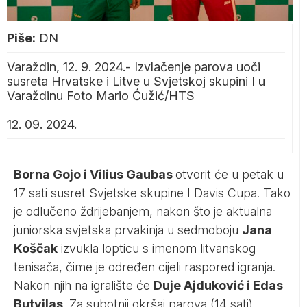
Piše:
DN
Varaždin, 12. 9. 2024.- Izvlačenje parova uoči
susreta Hrvatske i Litve u Svjetskoj skupini I u
Varaždinu Foto Mario Ćužić/HTS
12. 09. 2024.
Borna Gojo i Vilius Gaubas
otvorit će u petak u
17 sati susret Svjetske skupine I Davis Cupa. Tako
je odlučeno ždrijebanjem, nakon što je aktualna
juniorska svjetska prvakinja u sedmoboju
Jana
Koščak
izvukla lopticu s imenom litvanskog
tenisača, čime je određen cijeli raspored igranja.
Nakon njih na igralište će
Duje Ajduković i Edas
Butvilas
. Za subotnji okršaj parova (14 sati)