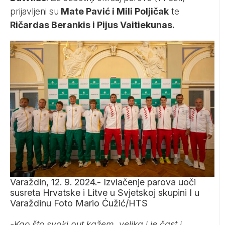
prijavljeni su
Mate Pavić i Mili Poljičak
te
Ričardas Berankis i Pijus Vaitiekunas.
Varaždin, 12. 9. 2024.- Izvlačenje parova uoči
susreta Hrvatske i Litve u Svjetskoj skupini I u
Varaždinu Foto Mario Ćužić/HTS
-Kao što svaki put kažem, velika i je čast i