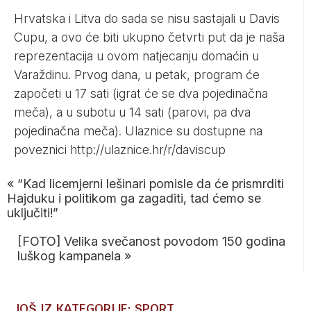
Hrvatska i Litva do sada se nisu sastajali u Davis
Cupu, a ovo će biti ukupno četvrti put da je naša
reprezentacija u ovom natjecanju domaćin u
Varaždinu. Prvog dana, u petak, program će
započeti u 17 sati (igrat će se dva pojedinačna
meča), a u subotu u 14 sati (parovi, pa dva
pojedinačna meča). Ulaznice su dostupne na
poveznici
http://ulaznice.hr/r/daviscup
«
“Kad licemjerni lešinari pomisle da će prismrditi
Hajduku i politikom ga zagaditi, tad ćemo se
uključiti!”
[FOTO] Velika svečanost povodom 150 godina
luškog kampanela
»
JOŠ IZ KATEGORIJE: SPORT